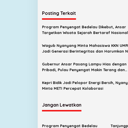
a
J
Posting Terkait
u
j
Program Penyengat Bedelau Dikebut, Ansar
u
Targetkan Wisata Sejarah Bertaraf Nasional
r
Wagub Nyanyang Minta Mahasiswa KKN UM
Jadi Generasi Berintegritas dan Harumkan
Kepri
Gubernur Ansar Pasang Lampu Hias dengan
Pribadi, Pulau Penyengat Makin Terang dan
Menarik
Kepri Bidik Jadi Pelopor Energi Bersih, Nyan
Minta METI Percepat Kolaborasi
Jangan Lewatkan
Program Penyengat Bedelau
Tanjungp