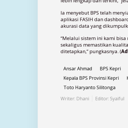
lebih lengkap dan terkini,” jel
p
r
Ia menyebut BPS telah menyi
i
aplikasi FASIH dan dashboar
,
A
akurasi data yang dikumpulk
j
a
“Melalui sistem ini kami bis
k
sekaligus memastikan kualit
W
ditetapkan,” pungkasnya. (
Ad
a
r
g
Ansar Ahmad
BPS Kepri
a
B
Kepala BPS Provinsi Kepri
e
Toto Haryanto Silitonga
r
i
Writer: Dhani
Editor: Syaiful
k
a
n
D
a
t