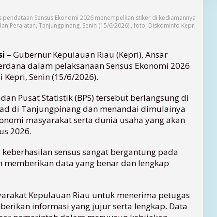
s pendataan Sensus Ekonomi 2026 menempelkan stiker di kediamannya
alan Peralatan, Tanjungpinang, Senin (15/6/2026)., foto; Diskominfo Kepri
si
– Gubernur Kepulauan Riau (Kepri), Ansar
erdana dalam pelaksanaan Sensus Ekonomi 2026
 Kepri, Senin (15/6/2026).
an Pusat Statistik (BPS) tersebut berlangsung di
ad di Tanjungpinang dan menandai dimulainya
onomi masyarakat serta dunia usaha yang akan
us 2026.
 keberhasilan sensus sangat bergantung pada
m memberikan data yang benar dan lengkap
yarakat Kepulauan Riau untuk menerima petugas
rikan informasi yang jujur serta lengkap. Data