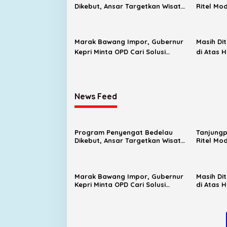
Dikebut, Ansar Targetkan Wisata
Ritel Mo
Sejarah Bertaraf Nasional
Bertamba
Masuk
Marak Bawang Impor, Gubernur
Masih Di
Kepri Minta OPD Cari Solusi
di Atas 
Distribusi
Evaluasi
News Feed
Program Penyengat Bedelau
Tanjungp
Dikebut, Ansar Targetkan Wisata
Ritel Mo
Sejarah Bertaraf Nasional
Bertamba
Masuk
Marak Bawang Impor, Gubernur
Masih Di
Kepri Minta OPD Cari Solusi
di Atas 
Distribusi
Evaluasi