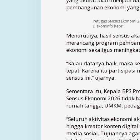
yang akurat akan menjadi d
a
pembangunan ekonomi yang t
S
e
Petugas Sensus Ekonomi 2
n
Diskominfo Kepri
s
Menurutnya, hasil sensus ak
u
s
merancang program pemba
E
ekonomi sekaligus meningkat
k
o
“Kalau datanya baik, maka ke
n
tepat. Karena itu partisipasi
o
sensus ini,” ujarnya.
m
i
Sementara itu, Kepala BPS Pro
2
Sensus Ekonomi 2026 tidak h
0
2
rumah tangga, UMKM, pedagan
6
d
“Seluruh aktivitas ekonomi 
i
hingga kreator konten digita
K
media sosial. Tujuannya aga
e