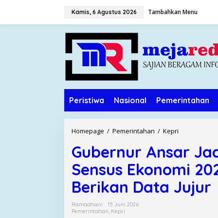
L
Tambahkan Menu
Kamis, 6 Agustus 2026
e
w
a
t
i
k
e
k
o
Peristiwa
Nasional
Pemerintahan
n
t
e
n
Homepage
/
Pemerintahan
/
Kepri
G
u
Gubernur Ansar Ja
b
e
Sensus Ekonomi 202
r
n
Berikan Data Jujur
u
r
Ramadhani
15 Juni 2026
A
Pemerintahan
,
Kepri