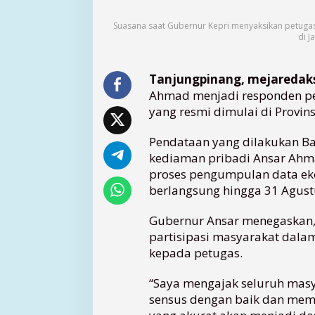
n
s
Suasana saat Gubernur Kepri menyaksikan petuga
a
di J
r
J
a
Tanjungpinang, mejaredak
d
Ahmad menjadi responden p
i
yang resmi dimulai di Provinsi
R
e
Pendataan yang dilakukan Bad
s
p
kediaman pribadi Ansar Ahm
o
proses pengumpulan data ek
n
berlangsung hingga 31 Agust
d
e
Gubernur Ansar menegaskan,
n
partisipasi masyarakat dala
P
kepada petugas.
e
r
“Saya mengajak seluruh mas
d
a
sensus dengan baik dan membe
n