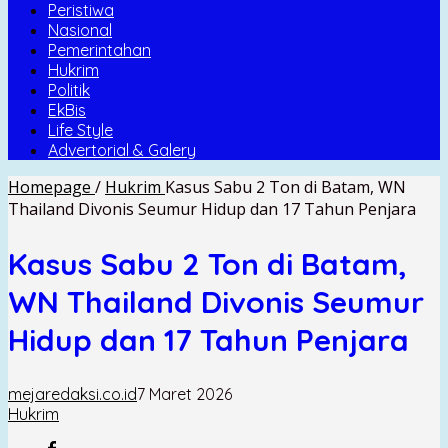
Peristiwa
Nasional
Pemerintahan
Hukrim
Politik
EkBis
Life Style
Advertorial & Galery
Homepage
/
Hukrim
Kasus Sabu 2 Ton di Batam, WN
Thailand Divonis Seumur Hidup dan 17 Tahun Penjara
Kasus Sabu 2 Ton di Batam,
WN Thailand Divonis Seumur
Hidup dan 17 Tahun Penjara
mejaredaksi.co.id
7 Maret 2026
Hukrim