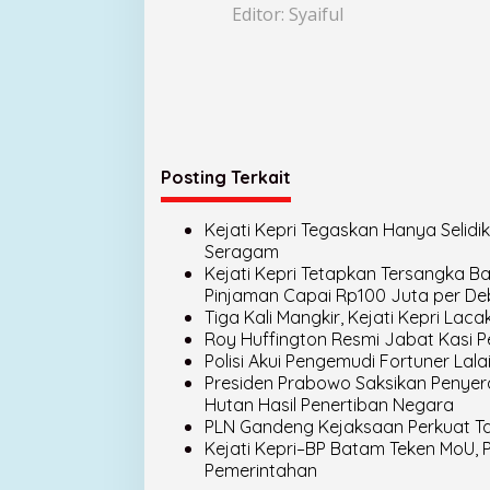
e
Editor: Syaiful
J
u
s
t
i
c
e
Posting Terkait
Kejati Kepri Tegaskan Hanya Seli
Seragam
Kejati Kepri Tetapkan Tersangka Bar
Pinjaman Capai Rp100 Juta per Deb
Tiga Kali Mangkir, Kejati Kepri La
Roy Huffington Resmi Jabat Kasi P
Polisi Akui Pengemudi Fortuner Lala
Presiden Prabowo Saksikan Penyer
Hutan Hasil Penertiban Negara
PLN Gandeng Kejaksaan Perkuat Tat
Kejati Kepri–BP Batam Teken MoU, 
Pemerintahan