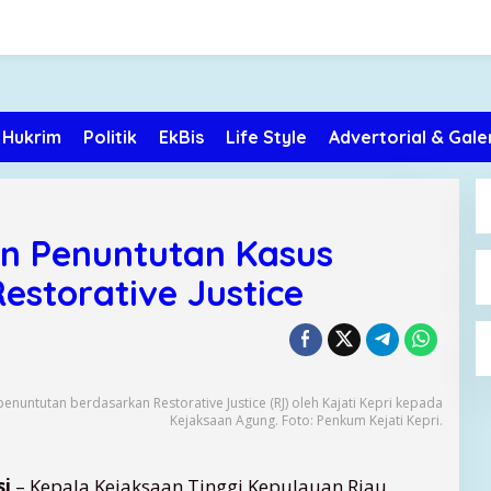
Hukrim
Politik
EkBis
Life Style
Advertorial & Gale
kan Penuntutan Kasus
storative Justice
nuntutan berdasarkan Restorative Justice (RJ) oleh Kajati Kepri kepada
Kejaksaan Agung. Foto: Penkum Kejati Kepri.
si
– Kepala Kejaksaan Tinggi Kepulauan Riau