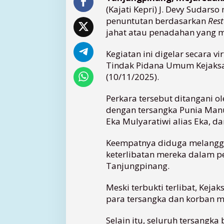
(Kajati Kepri) J. Devy Suda
t
i
penuntutan berdasarkan
Rest
k
jahat atau penadahan yang m
a
n
Kegiatan ini digelar secara v
P
Tindak Pidana Umum Kejaksa
e
(10/11/2025).
n
u
Perkara tersebut ditangani o
n
dengan tersangka Punia Manu
t
u
Eka Mulyaratiwi alias Eka, d
t
a
Keempatnya diduga melangga
n
keterlibatan mereka dalam pe
K
Tanjungpinang.
a
s
Meski terbukti terlibat, Kej
u
para tersangka dan korban 
s
P
Selain itu, seluruh tersang
e