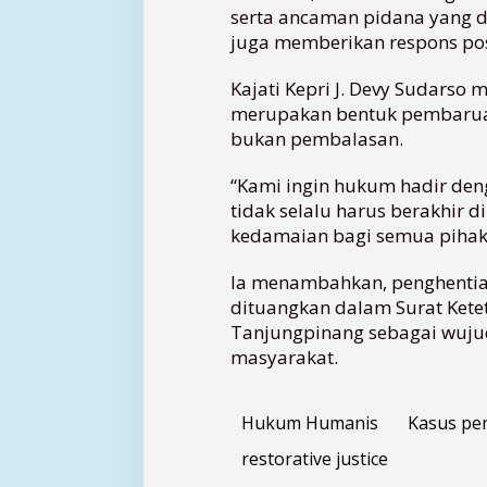
n
serta ancaman pidana yang di
a
juga memberikan respons posi
d
a
Kajati Kepri J. Devy Sudarso
h
merupakan bentuk pembaruan
a
bukan pembalasan.
n
L
“Kami ingin hukum hadir den
e
w
tidak selalu harus berakhir di
a
kedamaian bagi semua pihak,
t
R
Ia menambahkan, penghentian 
e
dituangkan dalam Surat Ketet
s
Tanjungpinang sebagai wuju
t
masyarakat.
o
r
a
Hukum Humanis
Kasus pe
t
i
restorative justice
v