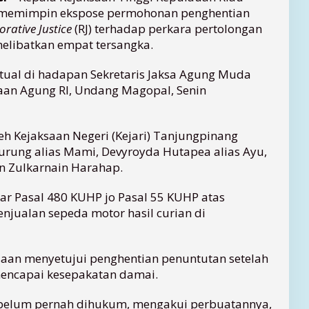
rso memimpin ekspose permohonan penghentian
orative Justice
(RJ) terhadap perkara pertolongan
elibatkan empat tersangka.
irtual di hadapan Sekretaris Jaksa Agung Muda
an Agung RI, Undang Magopal, Senin
leh Kejaksaan Negeri (Kejari) Tanjungpinang
rung alias Mami, Devyroyda Hutapea alias Ayu,
an Zulkarnain Harahap.
r Pasal 480 KUHP jo Pasal 55 KUHP atas
njualan sepeda motor hasil curian di
aksaan menyetujui penghentian penuntutan setelah
mencapai kesepakatan damai.
ka belum pernah dihukum, mengakui perbuatannya,