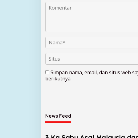
Simpan nama, email, dan situs web s
berikutnya.
News Feed
3 Kg Sabu Asal Malaysia da