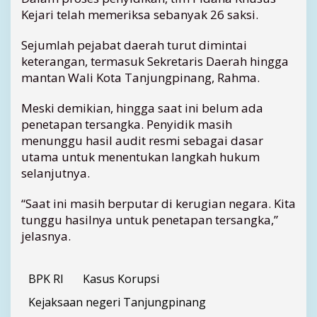
U
Kejari telah memeriksa sebanyak 26 saksi.
l
a
Sejumlah pejabat daerah turut dimintai
n
keterangan, termasuk Sekretaris Daerah hingga
g
mantan Wali Kota Tanjungpinang, Rahma.
k
e
Meski demikian, hingga saat ini belum ada
B
P
penetapan tersangka. Penyidik masih
K
menunggu hasil audit resmi sebagai dasar
R
utama untuk menentukan langkah hukum
I
selanjutnya.
“Saat ini masih berputar di kerugian negara. Kita
tunggu hasilnya untuk penetapan tersangka,”
jelasnya.
BPK RI
Kasus Korupsi
Kejaksaan negeri Tanjungpinang