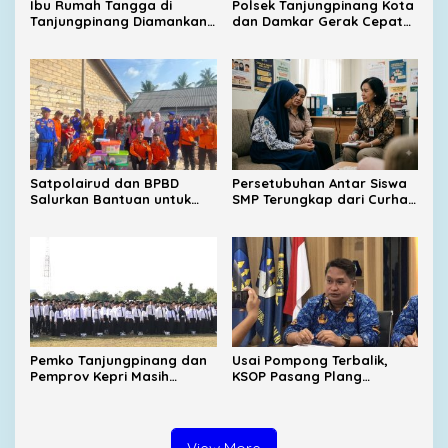
Ibu Rumah Tangga di
Polsek Tanjungpinang Kota
Tanjungpinang Diamankan
dan Damkar Gerak Cepat
Polisi Usai Diduga Lakukan
Padamkan Kebakaran
Kekerasan terhadap Anak
Lahan di Kampung Bugis
Satpolairud dan BPBD
Persetubuhan Antar Siswa
Salurkan Bantuan untuk
SMP Terungkap dari Curhat
Korban Pompong Terbalik
Korban, UPTD PPA Ingatkan
di Kampung Bugis
Orang Tua Jangan Takut
Melapor
Pemko Tanjungpinang dan
Usai Pompong Terbalik,
Pemprov Kepri Masih
KSOP Pasang Plang
Menunggu Tambahan TKD
Larangan Jemput
dari Pemerintah Pusat
Penumpang di Pelabuhan
SBP