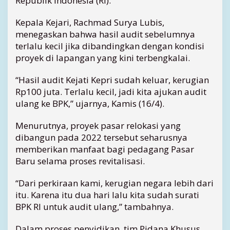
Republik Indonesia (RI).
o
r
Kepala Kejari, Rachmad Surya Lubis,
o
menegaskan bahwa hasil audit sebelumnya
t
terlalu kecil jika dibandingkan dengan kondisi
,
proyek di lapangan yang kini terbengkalai.
K
e
“Hasil audit Kejati Kepri sudah keluar, kerugian
j
Rp100 juta. Terlalu kecil, jadi kita ajukan audit
a
r
ulang ke BPK,” ujarnya, Kamis (16/4).
i
A
Menurutnya, proyek pasar relokasi yang
j
dibangun pada 2022 tersebut seharusnya
u
memberikan manfaat bagi pedagang Pasar
k
Baru selama proses revitalisasi.
a
n
“Dari perkiraan kami, kerugian negara lebih dari
A
itu. Karena itu dua hari lalu kita sudah surati
u
d
BPK RI untuk audit ulang,” tambahnya.
i
t
Dalam proses penyidikan, tim Pidana Khusus