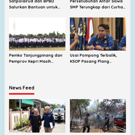
Satpolairud dan BPBD
Persetubuhan Antar Siswa
Salurkan Bantuan untuk
SMP Terungkap dari Curhat
Korban Pompong Terbalik
Korban, UPTD PPA Ingatkan
di Kampung Bugis
Orang Tua Jangan Takut
Melapor
Pemko Tanjungpinang dan
Usai Pompong Terbalik,
Pemprov Kepri Masih
KSOP Pasang Plang
Menunggu Tambahan TKD
Larangan Jemput
dari Pemerintah Pusat
Penumpang di Pelabuhan
SBP
News Feed