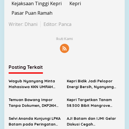
Kejaksaan Tinggi Kepri
Kepri
Pasar Puan Ramah
Writer: Dhani
Editor: Panca
Ikuti Kami
Posting Terkait
Wagub Nyanyang Minta
Kepri Bidik Jadi Pelopor
Mahasiswa KKN UMRAH
Energi Bersih, Nyanyang
Jadi Generasi Berintegritas
Minta METI Percepat
dan Harumkan Nama Kepri
Kolaborasi
Temuan Bawang Impor
Kepri Targetkan Tanam
Tanpa Dokumen, DKP2KH
58.500 Bibit Mangrove
Kepri Akan Pantau
Sepanjang 2026
Peredaran di Pasar
Selvi Ananda Kunjungi LPKA
AJI Batam dan IJMI Gelar
Batam pada Peringatan
Diskusi Cegah