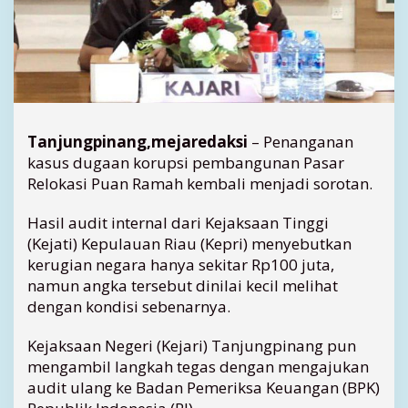
a
K
a
s
u
s
P
a
Tanjungpinang,mejaredaksi
– Penanganan
s
kasus dugaan korupsi pembangunan Pasar
a
Relokasi Puan Ramah kembali menjadi sorotan.
r
P
Hasil audit internal dari Kejaksaan Tinggi
u
(Kejati) Kepulauan Riau (Kepri) menyebutkan
a
n
kerugian negara hanya sekitar Rp100 juta,
R
namun angka tersebut dinilai kecil melihat
a
dengan kondisi sebenarnya.
m
a
Kejaksaan Negeri (Kejari) Tanjungpinang pun
h
mengambil langkah tegas dengan mengajukan
D
audit ulang ke Badan Pemeriksa Keuangan (BPK)
i
s