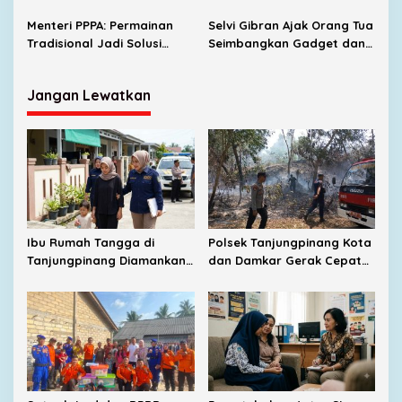
Hari Anak Nasional 2026
Perdagangan Orang
Menteri PPPA: Permainan
Selvi Gibran Ajak Orang Tua
Tradisional Jadi Solusi
Seimbangkan Gadget dan
Hadapi Tantangan Media
Permainan Tradisional
Sosial
Jangan Lewatkan
Ibu Rumah Tangga di
Polsek Tanjungpinang Kota
Tanjungpinang Diamankan
dan Damkar Gerak Cepat
Polisi Usai Diduga Lakukan
Padamkan Kebakaran
Kekerasan terhadap Anak
Lahan di Kampung Bugis