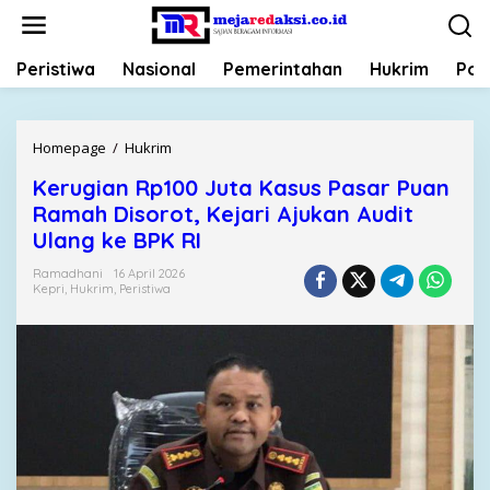
L
e
w
Peristiwa
Nasional
Pemerintahan
Hukrim
Poli
a
t
i
k
Homepage
/
Hukrim
K
e
e
k
Kerugian Rp100 Juta Kasus Pasar Puan
r
o
Ramah Disorot, Kejari Ajukan Audit
u
n
g
Ulang ke BPK RI
t
i
e
Ramadhani
16 April 2026
a
Kepri
,
Hukrim
,
Peristiwa
n
n
R
p
1
0
0
J
u
t