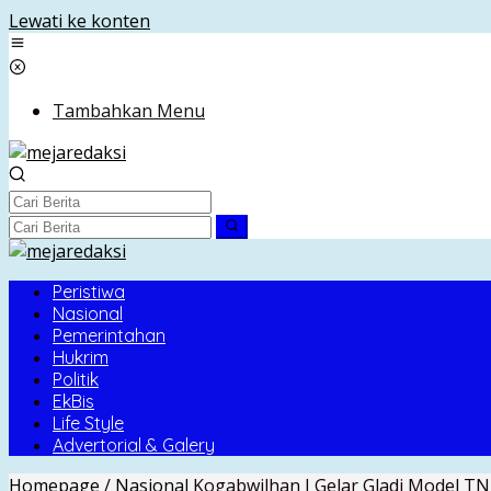
Lewati ke konten
Tambahkan Menu
Peristiwa
Nasional
Pemerintahan
Hukrim
Politik
EkBis
Life Style
Advertorial & Galery
Homepage
/
Nasional
Kogabwilhan I Gelar Gladi Model TNI