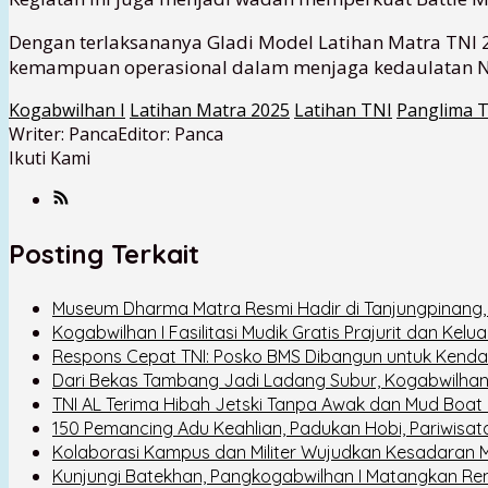
Dengan terlaksananya Gladi Model Latihan Matra TNI 
kemampuan operasional dalam menjaga kedaulatan Neg
Kogabwilhan I
Latihan Matra 2025
Latihan TNI
Panglima 
Writer: Panca
Editor: Panca
Ikuti Kami
Posting Terkait
Museum Dharma Matra Resmi Hadir di Tanjungpinang
Kogabwilhan I Fasilitasi Mudik Gratis Prajurit dan Kel
Respons Cepat TNI: Posko BMS Dibangun untuk Kenda
Dari Bekas Tambang Jadi Ladang Subur, Kogabwilha
TNI AL Terima Hibah Jetski Tanpa Awak dan Mud Boat 
150 Pemancing Adu Keahlian, Padukan Hobi, Pariwisata
Kolaborasi Kampus dan Militer Wujudkan Kesadaran 
Kunjungi Batekhan, Pangkogabwilhan I Matangkan Renc