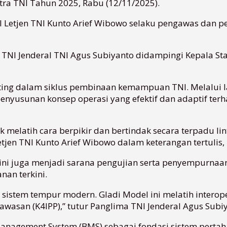
tra TNI Tahun 2025, Rabu (12/11/2025).
I Letjen TNI Kunto Arief Wibowo selaku pengawas dan p
ima TNI Jenderal TNI Agus Subiyanto didampingi Kepala
ting dalam siklus pembinaan kemampuan TNI. Melalui lat
 penyusunan konsep operasi yang efektif dan adaptif te
k melatih cara berpikir dan bertindak secara terpadu li
jen TNI Kunto Arief Wibowo dalam keterangan tertulis,
n ini juga menjadi sarana pengujian serta penyempurnaa
an terkini.
istem tempur modern. Gladi Model ini melatih interoper
gawasan (K4IPP),” tutur Panglima TNI Jenderal Agus Sub
anagement System (BMS) sebagai fondasi sistem pertaha