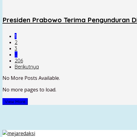
Presiden Prabowo Terima Pengunduran Dir
1
2
3
…
206
Berikutnya
No More Posts Available.
No more pages to load.
View More