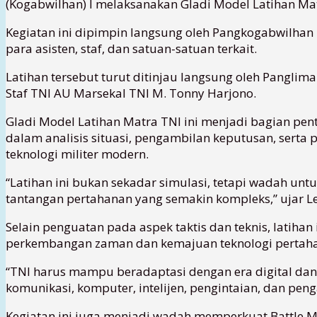
(Kogabwilhan) I melaksanakan Gladi Model Latihan Ma
Kegiatan ini dipimpin langsung oleh Pangkogabwilhan 
para asisten, staf, dan satuan-satuan terkait.
Latihan tersebut turut ditinjau langsung oleh Pangl
Staf TNI AU Marsekal TNI M. Tonny Harjono.
Gladi Model Latihan Matra TNI ini menjadi bagian pen
dalam analisis situasi, pengambilan keputusan, serta
teknologi militer modern.
“Latihan ini bukan sekadar simulasi, tetapi wadah untu
tantangan pertahanan yang semakin kompleks,” ujar Let
Selain penguatan pada aspek taktis dan teknis, latiha
perkembangan zaman dan kemajuan teknologi pertahan
“TNI harus mampu beradaptasi dengan era digital dan s
komunikasi, komputer, intelijen, pengintaian, dan pen
Kegiatan ini juga menjadi wadah memperkuat Battle M