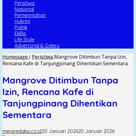
Peristiwa
Nasional
Pemerintahan
Hukrim
Politik
EkBis
Life Style
Advertorial & Galery
Homepage
/
Peristiwa
Mangrove Ditimbun Tanpa Izin,
Rencana Kafe di Tanjungpinang Dihentikan Sementara
Mangrove Ditimbun Tanpa
Izin, Rencana Kafe di
Tanjungpinang Dihentikan
Sementara
mejaredaksi.co.id
20 Januari 2026
20 Januari 2026