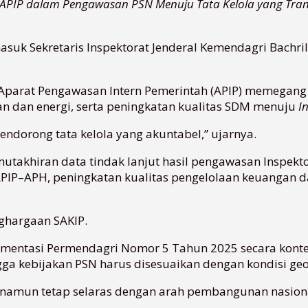
APIP dalam Pengawasan PSN Menuju Tata Kelola yang Tra
asuk Sekretaris Inspektorat Jenderal Kemendagri Bachril 
a Aparat Pengawasan Intern Pemerintah (APIP) memegang
an dan energi, serta peningkatan kualitas SDM menuju
I
ndorong tata kelola yang akuntabel,” ujarnya.
akhiran data tindak lanjut hasil pengawasan Inspektor
APIP–APH, peningkatan kualitas pengelolaan keuangan d
nghargaan SAKIP.
ntasi Permendagri Nomor 5 Tahun 2025 secara kontek
a kebijakan PSN harus disesuaikan dengan kondisi geo
 namun tetap selaras dengan arah pembangunan nasiona