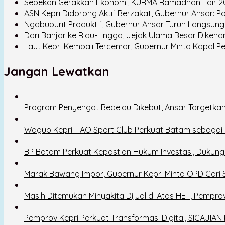
Sepekan Gerakkan Ekonomi, KURMA Ramadhan Fair 20
ASN Kepri Didorong Aktif Berzakat, Gubernur Ansar: P
Ngabuburit Produktif, Gubernur Ansar Turun Langsung
Dari Banjar ke Riau-Lingga, Jejak Ulama Besar Dikenan
Laut Kepri Kembali Tercemar, Gubernur Minta Kapal 
Jangan Lewatkan
Program Penyengat Bedelau Dikebut, Ansar Targetkan
Wagub Kepri: TAO Sport Club Perkuat Batam sebagai D
BP Batam Perkuat Kepastian Hukum Investasi, Dukun
Marak Bawang Impor, Gubernur Kepri Minta OPD Cari So
Masih Ditemukan Minyakita Dijual di Atas HET, Pempro
Pemprov Kepri Perkuat Transformasi Digital, SIGAJIAN 