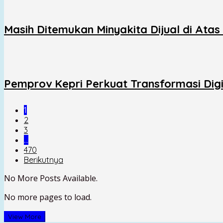
Masih Ditemukan Minyakita Dijual di Ata
Pemprov Kepri Perkuat Transformasi Digit
1
2
3
…
470
Berikutnya
No More Posts Available.
No more pages to load.
View More