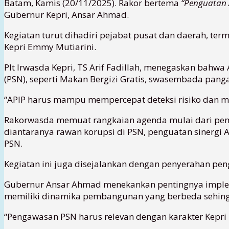
Batam, Kamis (20/11/2025). Rakor bertema
“Penguatan 
Gubernur Kepri, Ansar Ahmad.
Kegiatan turut dihadiri pejabat pusat dan daerah, term
Kepri Emmy Mutiarini.
Plt Irwasda Kepri, TS Arif Fadillah, menegaskan bahw
(PSN), seperti Makan Bergizi Gratis, swasembada pang
“APIP harus mampu mempercepat deteksi risiko dan me
Rakorwasda memuat rangkaian agenda mulai dari pemut
diantaranya rawan korupsi di PSN, penguatan sinergi 
PSN.
Kegiatan ini juga disejalankan dengan penyerahan pe
Gubernur Ansar Ahmad menekankan pentingnya impleme
memiliki dinamika pembangunan yang berbeda sehingg
“Pengawasan PSN harus relevan dengan karakter Kepri