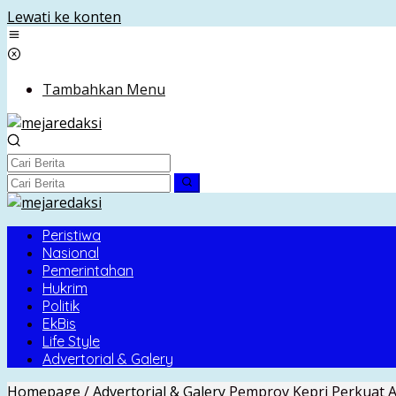
Lewati ke konten
Tambahkan Menu
Peristiwa
Nasional
Pemerintahan
Hukrim
Politik
EkBis
Life Style
Advertorial & Galery
Homepage
/
Advertorial & Galery
Pemprov Kepri Perkuat 