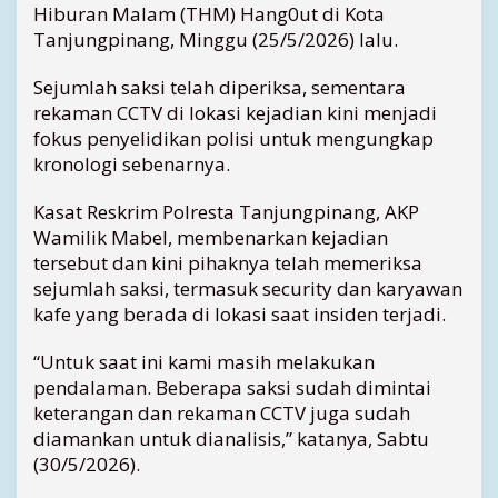
a
Hiburan Malam (THM) Hang0ut di Kota
n
Tanjungpinang, Minggu (25/5/2026) lalu.
P
e
Sejumlah saksi telah diperiksa, sementara
n
rekaman CCTV di lokasi kejadian kini menjadi
g
fokus penyelidikan polisi untuk mengungkap
e
kronologi sebenarnya.
r
o
y
Kasat Reskrim Polresta Tanjungpinang, AKP
o
Wamilik Mabel, membenarkan kejadian
k
tersebut dan kini pihaknya telah memeriksa
a
sejumlah saksi, termasuk security dan karyawan
n
kafe yang berada di lokasi saat insiden terjadi.
d
i
“Untuk saat ini kami masih melakukan
K
pendalaman. Beberapa saksi sudah dimintai
a
f
keterangan dan rekaman CCTV juga sudah
e
diamankan untuk dianalisis,” katanya, Sabtu
H
(30/5/2026).
a
n