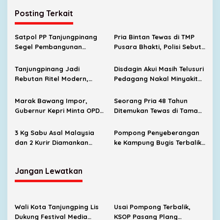
Posting Terkait
Satpol PP Tanjungpinang
Pria Bintan Tewas di TMP
Segel Pembangunan
Pusara Bhakti, Polisi Sebut
Lapangan Padel Diduga
Diduga Karena Sakit
Belum Kantongi PBG
Tanjungpinang Jadi
Disdagin Akui Masih Telusuri
Rebutan Ritel Modern,
Pedagang Nakal Minyakita
Indomaret Bertambah,
Bersama Satgas Pangan
Alfamart Mulai Masuk
Marak Bawang Impor,
Seorang Pria 48 Tahun
Gubernur Kepri Minta OPD
Ditemukan Tewas di Taman
Cari Solusi Distribusi
Makam Pahlawan Pusara
Bhakti
3 Kg Sabu Asal Malaysia
Pompong Penyeberangan
dan 2 Kurir Diamankan
ke Kampung Bugis Terbalik,
Satresnarkoba Polresta
Tujuh Penumpang Selamat
Tanjungpinang
Berkat Respons Cepat
Jangan Lewatkan
Satpolairud
Wali Kota Tanjungping Lis
Usai Pompong Terbalik,
Dukung Festival Media
KSOP Pasang Plang