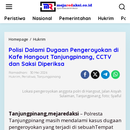
L
e
w
Peristiwa
Nasional
Pemerintahan
Hukrim
Poli
a
t
i
k
Homepage
/
Hukrim
P
e
o
k
Polisi Dalami Dugaan Pengeroyokan di
l
o
Kafe Hangout Tanjungpinang, CCTV
i
n
s
dan Saksi Diperiksa
t
i
e
Ramadhani
30 Mei 2026
D
Hukrim
,
Peristiwa
,
Tanjungpinang
n
a
l
Lokasi pengeroyokan anggota polri di Hangout, Jalan Aisyah
a
Sulaiman, Tanjungpinang, foto; Syaiful
m
i
D
Tanjungpinang,mejaredaksi
– Polresta
u
Tanjungpinang masih mendalami kasus dugaan
g
pengeroyokan yang terjadi di sebuahTempat
a