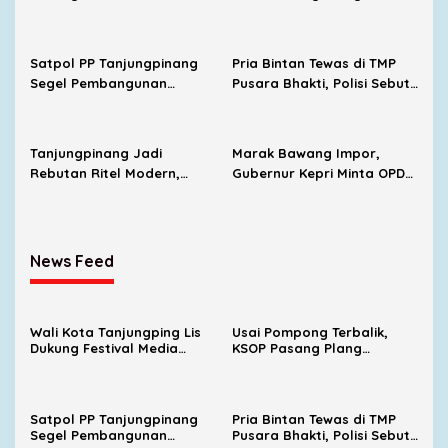
2026, Dorong Pulau
Larangan Jemput
Penyengat Jadi Etalase
Penumpang di Pelabuhan
Budaya Melayu
SBP
Satpol PP Tanjungpinang
Pria Bintan Tewas di TMP
Segel Pembangunan
Pusara Bhakti, Polisi Sebut
Lapangan Padel Diduga
Diduga Karena Sakit
Belum Kantongi PBG
Tanjungpinang Jadi
Marak Bawang Impor,
Rebutan Ritel Modern,
Gubernur Kepri Minta OPD
Indomaret Bertambah,
Cari Solusi Distribusi
Alfamart Mulai Masuk
News Feed
Wali Kota Tanjungping Lis
Usai Pompong Terbalik,
Dukung Festival Media
KSOP Pasang Plang
2026, Dorong Pulau
Larangan Jemput
Penyengat Jadi Etalase
Penumpang di Pelabuhan
Budaya Melayu
SBP
Satpol PP Tanjungpinang
Pria Bintan Tewas di TMP
Segel Pembangunan
Pusara Bhakti, Polisi Sebut