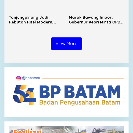
Lapangan Padel Diduga
Diduga Karena Sakit
Belum Kantongi PBG
Tanjungpinang Jadi
Marak Bawang Impor,
Rebutan Ritel Modern,
Gubernur Kepri Minta OPD
Indomaret Bertambah,
Cari Solusi Distribusi
Alfamart Mulai Masuk
View More