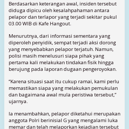
Berdasarkan keterangan awal, insiden tersebut
g
diduga dipicu oleh kesalahpahaman antara
o
pelapor dan terlapor yang terjadi sekitar pukul
u
03.00 WIB di Kafe Hangout.
t
T
a
Menurutnya, dari informasi sementara yang
n
diperoleh penyidik, sempat terjadi aksi dorong
j
yang menyebabkan pelapor terjatuh. Namun,
u
polisi masih menelusuri siapa pihak yang
n
pertama kali melakukan tindakan fisik hingga
g
berujung pada laporan dugaan pengeroyokan.
p
i
n
“Karena situasi saat itu cukup ramai, kami perlu
a
memastikan siapa yang melakukan pemukulan
n
dan bagaimana awal mula peristiwa tersebut,”
g
ujarnya.
,
C
Ia menambahkan, pelapor diketahui merupakan
C
anggota Polri berinisial G yang mengalami luka
T
memar dan telah melaporkan kejadian tersebut
V