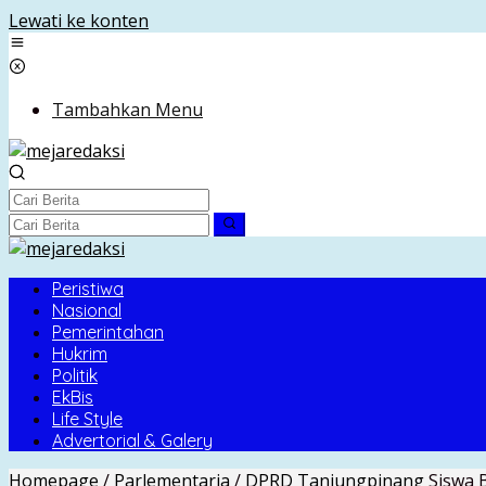
Lewati ke konten
Tambahkan Menu
Peristiwa
Nasional
Pemerintahan
Hukrim
Politik
EkBis
Life Style
Advertorial & Galery
Homepage
/
Parlementaria
/
DPRD Tanjungpinang
Siswa 