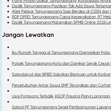
Fathir Pimpin Golkar Tanjungpinang, Konsolidasi hin
Disdik Tanjungpinang Pastikan Tak Ada Siswa Terlanta
Atlet Pelajar Tanjungpinang Siap Beraksi di O2SN dan 
RDP DPRD Tanjungpinang Capai Kesepakatan, RT Mela
Disdik Tanjungpinang Matangkan SPMB Online 2026 Lew
Jangan Lewatkan
Ibu Rumah Tangga di Tanjungpinang Diamankan Polisi
Polsek Tanjungpinang Kota dan Damkar Gerak Cepa
Satpolairud dan BPBD Salurkan Bantuan untuk Korba
Persetubuhan Antar Siswa SMP Terungkap dari Curhat
Usai Pompong Terbalik, KSOP Pasang Plang Laranga
Satpol PP Tanjungpinang Segel Pembangunan Lapang