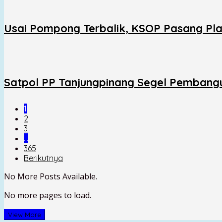
Usai Pompong Terbalik, KSOP Pasang Pl
Satpol PP Tanjungpinang Segel Pembang
1
2
3
…
365
Berikutnya
No More Posts Available.
No more pages to load.
View More