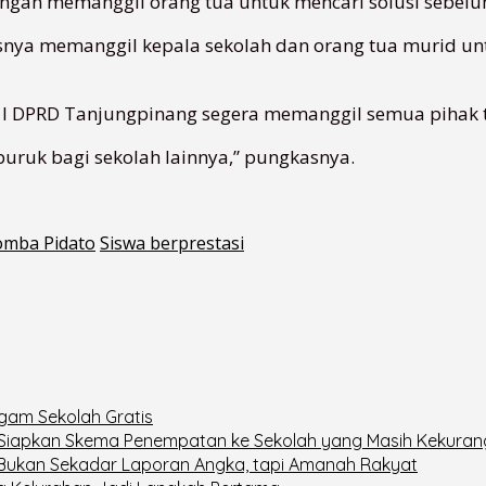
dengan memanggil orang tua untuk mencari solusi sebel
rusnya memanggil kepala sekolah dan orang tua murid 
si I DPRD Tanjungpinang segera memanggil semua pihak t
 buruk bagi sekolah lainnya,” pungkasnya.
omba Pidato
Siswa berprestasi
gam Sekolah Gratis
ng Siapkan Skema Penempatan ke Sekolah yang Masih Kekura
 Bukan Sekadar Laporan Angka, tapi Amanah Rakyat