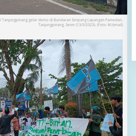
I Tanjungpinang gelar demo di Bundaran Simpang Lapangan Pamedan,
Tanjungpinang, Senin (13/3/2023). (Foto: M.Ismail)