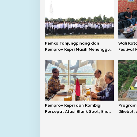
Pemko Tanjungpinang dan
Wali Kot
Pemprov Kepri Masih Menunggu
Festival
Tambahan TKD dari Pemerintah
Pulau Pe
Pusat
Budaya 
Pemprov Kepri dan KomDigi
Program
Percepat Atasi Blank Spot, Enam
Dikebut,
BTS Baru Siap Dibangun
Sejarah 