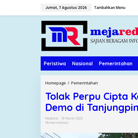
L
Tambahkan Menu
Jumat, 7 Agustus 2026
e
w
a
t
i
k
e
k
o
Peristiwa
Nasional
Pemerintahan
n
t
e
n
Homepage
/
Pemerintahan
T
o
Tolak Perpu Cipta K
l
a
Demo di Tanjungpi
k
P
Redaksi
13 Maret 2023
e
Pemerintahan
r
p