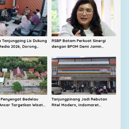
a Tanjungping Lis Dukung
RSBP Batam Perkuat Sinergi
 Media 2026, Dorong
dengan BPOM Demi Jamin
nyengat Jadi Etalase
Keamanan Obat
Melayu
 Penyengat Bedelau
Tanjungpinang Jadi Rebutan
 Ansar Targetkan Wisata
Ritel Modern, Indomaret
Bertaraf Nasional
Bertambah, Alfamart Mulai
Masuk