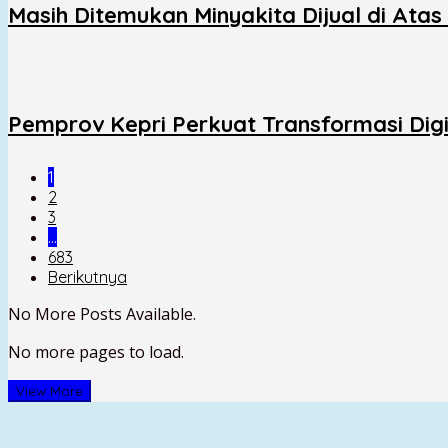
Masih Ditemukan Minyakita Dijual di Ata
Pemprov Kepri Perkuat Transformasi Digit
1
2
3
…
683
Berikutnya
No More Posts Available.
No more pages to load.
View More