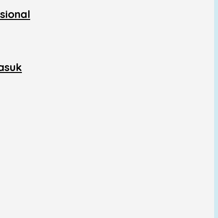
sional
asuk