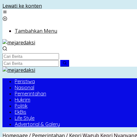
Lewati ke konten
Tambahkan Menu
Peristiwa
Nasional
Pemerintahan
Hukrim
Politik
EkBis
Life Style
Advertorial & Galery
Homepage
/
Pemerintahan
/
Kepri
Wagub Kepri Nyanyang 