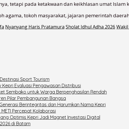
nya, tetapi pada ketakwaan dan keikhlasan umat Islam k
okoh agama, tokoh masyarakat, jajaran pemerintah daera
fa
Nyanyang Haris Pratamura
Sholat Idhul Adha 2026
Wakil
estinasi Sport Tourism
v Kepri Evaluasi Pengawasan Distribusi
Paket Sembako untuk Warga Berpenghasilan Rendah
ren Pilar Pembangunan Bangsa
enerasi Berintegritas dan Harumkan Nama Kepri
a METI Percepat Kolaborasi
 Optimis Kepri Jadi Magnet Investasi Digital
2026 di Batam