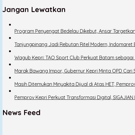
Jangan Lewatkan
Program Penyengat Bedelau Dikebut, Ansar Targetkan
Tanjungpinang Jadi Rebutan Ritel Modern, Indomaret
Wagub Kepri: TAO Sport Club Perkuat Batam sebagai D
Marak Bawang Impor, Gubernur Kepri Minta OPD Cari So
Masih Ditemukan Minyakita Dijual di Atas HET, Pempro
Pemprov Kepri Perkuat Transformasi Digital, SIGAJIAN 
News Feed