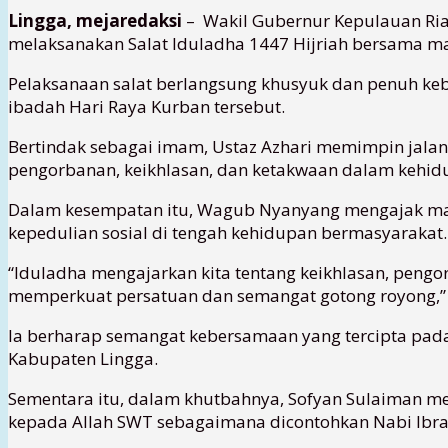
Lingga, mejaredaksi
– Wakil Gubernur Kepulauan Ria
melaksanakan Salat Iduladha 1447 Hijriah bersama ma
Pelaksanaan salat berlangsung khusyuk dan penuh ke
ibadah Hari Raya Kurban tersebut.
Bertindak sebagai imam, Ustaz Azhari memimpin jala
pengorbanan, keikhlasan, dan ketakwaan dalam kehid
Dalam kesempatan itu, Wagub Nyanyang mengajak ma
kepedulian sosial di tengah kehidupan bermasyarakat.
“Iduladha mengajarkan kita tentang keikhlasan, pengorb
memperkuat persatuan dan semangat gotong royong,” 
Ia berharap semangat kebersamaan yang tercipta pa
Kabupaten Lingga.
Sementara itu, dalam khutbahnya, Sofyan Sulaiman m
kepada Allah SWT sebagaimana dicontohkan Nabi Ibrah