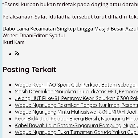
“Esensi kurban bukan terletak pada daging atau darah
Pelaksanaan Salat Iduladha tersebut turut dihadiri t
Dabo Lama
Kecamatan Singkep
Lingga
Masjid Besar Azzul
Writer: Dhani
Editor: Syaiful
Ikuti Kami
Posting Terkait
Wagub Kepri: TAO Sport Club Perkuat Batam sebagai D
Masih Ditemukan Minyakita Dijual di Atas HET, Pempro
Jelang HUT RI ke-81, Pemprov Kepri Salurkan 8.300 
Wagub Nyanyang Resmikan Ponpes Nur Iman, Pesant
Wagub Nyanyang Minta Mahasiswa KKN UMRAH Jadi G
Kepri Bidik Jadi Pelopor Energi Bersih, Nyanyang Mint
Kabel Bawah Laut Batam-Singapura Rampung, Nyanyang
Wagub Nyanyang Buka Turnamen Garuda Yaksa Cup 