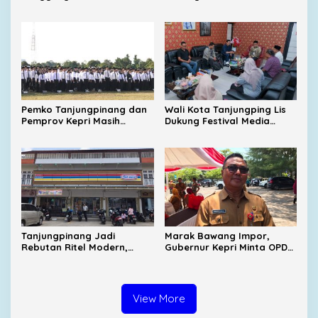
Perjalanan Barbie Menuju
Penggerak Ekonomi UMKM
Tingkat Nasional
Pemko Tanjungpinang dan
Wali Kota Tanjungping Lis
Pemprov Kepri Masih
Dukung Festival Media
Menunggu Tambahan TKD
2026, Dorong Pulau
dari Pemerintah Pusat
Penyengat Jadi Etalase
Budaya Melayu
Tanjungpinang Jadi
Marak Bawang Impor,
Rebutan Ritel Modern,
Gubernur Kepri Minta OPD
Indomaret Bertambah,
Cari Solusi Distribusi
Alfamart Mulai Masuk
View More