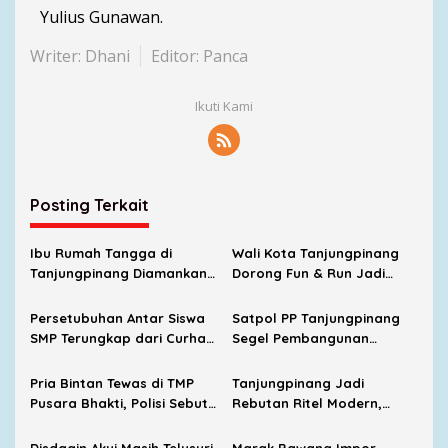
Yulius Gunawan.
Writer: Dhani
Editor: Panca
Ikuti Kami
Posting Terkait
Ibu Rumah Tangga di
Wali Kota Tanjungpinang
Tanjungpinang Diamankan
Dorong Fun & Run Jadi
Polisi Usai Diduga Lakukan
Penggerak Ekonomi UMKM
Kekerasan terhadap Anak
Persetubuhan Antar Siswa
Satpol PP Tanjungpinang
SMP Terungkap dari Curhat
Segel Pembangunan
Korban, UPTD PPA Ingatkan
Lapangan Padel Diduga
Orang Tua Jangan Takut
Belum Kantongi PBG
Pria Bintan Tewas di TMP
Tanjungpinang Jadi
Melapor
Pusara Bhakti, Polisi Sebut
Rebutan Ritel Modern,
Diduga Karena Sakit
Indomaret Bertambah,
Alfamart Mulai Masuk