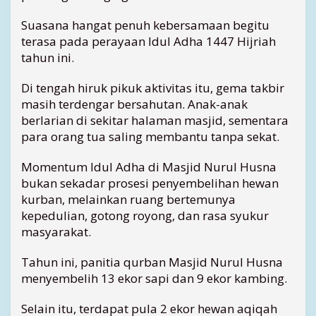
n
Suasana hangat penuh kebersamaan begitu
a
terasa pada perayaan Idul Adha 1447 Hijriah
T
a
tahun ini.
n
j
Di tengah hiruk pikuk aktivitas itu, gema takbir
u
masih terdengar bersahutan. Anak-anak
n
berlarian di sekitar halaman masjid, sementara
g
para orang tua saling membantu tanpa sekat.
p
i
Momentum Idul Adha di Masjid Nurul Husna
n
bukan sekadar prosesi penyembelihan hewan
a
n
kurban, melainkan ruang bertemunya
g
kepedulian, gotong royong, dan rasa syukur
,
masyarakat.
M
o
Tahun ini, panitia qurban Masjid Nurul Husna
m
menyembelih 13 ekor sapi dan 9 ekor kambing.
e
n
Selain itu, terdapat pula 2 ekor hewan aqiqah
t