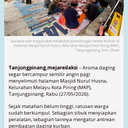
g
Q
u
r
b
a
n
Suasana saat masyarakat melakukan pemotongan hewan kurban di
d
halaman Masjid Nurul Husna, Kelurahan Melayu Kota Piring (MKP),
i
Tanjungpinang, foto; Dhani
M
a
s
Tanjungpinang,mejaredaksi
– Aroma daging
j
segar bercampur semilir angin pagi
i
menyelimuti halaman Masjid Nurul Husna,
d
Kelurahan Melayu Kota Piring (MKP),
N
Tanjungpinang, Rabu (27/05/2026).
u
r
u
Sejak matahari belum tinggi, ratusan warga
l
sudah berkumpul. Sebagian sibuk menyiapkan
H
peralatan, sebagian lainnya mengatur antrean
u
pembagian daging kurban.
s