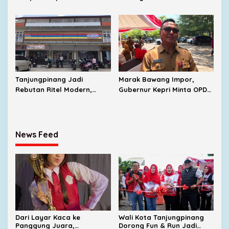
Menunggu Tambahan TKD
2026, Dorong Pulau
dari Pemerintah Pusat
Penyengat Jadi Etalase
Budaya Melayu
Tanjungpinang Jadi
Marak Bawang Impor,
Rebutan Ritel Modern,
Gubernur Kepri Minta OPD
Indomaret Bertambah,
Cari Solusi Distribusi
Alfamart Mulai Masuk
News Feed
Dari Layar Kaca ke
Wali Kota Tanjungpinang
Panggung Juara,
Dorong Fun & Run Jadi