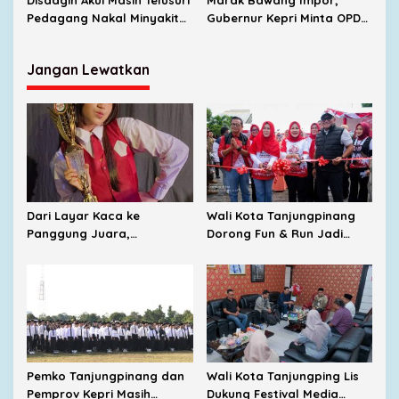
Disdagin Akui Masih Telusuri
Marak Bawang Impor,
Pedagang Nakal Minyakita
Gubernur Kepri Minta OPD
Bersama Satgas Pangan
Cari Solusi Distribusi
Jangan Lewatkan
Dari Layar Kaca ke
Wali Kota Tanjungpinang
Panggung Juara,
Dorong Fun & Run Jadi
Perjalanan Barbie Menuju
Penggerak Ekonomi UMKM
Tingkat Nasional
Pemko Tanjungpinang dan
Wali Kota Tanjungping Lis
Pemprov Kepri Masih
Dukung Festival Media