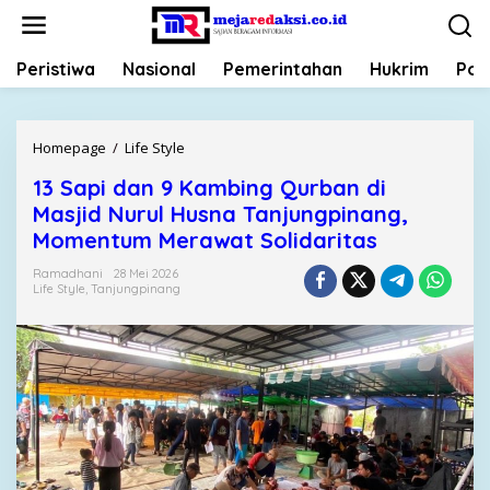
L
e
w
Peristiwa
Nasional
Pemerintahan
Hukrim
Poli
a
t
i
k
Homepage
/
Life Style
1
e
3
k
13 Sapi dan 9 Kambing Qurban di
S
o
Masjid Nurul Husna Tanjungpinang,
a
n
p
Momentum Merawat Solidaritas
t
i
e
Ramadhani
28 Mei 2026
d
Life Style
,
Tanjungpinang
n
a
n
9
K
a
m
b
i
n