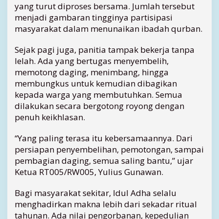
yang turut diproses bersama. Jumlah tersebut
u
m
menjadi gambaran tingginya partisipasi
M
masyarakat dalam menunaikan ibadah qurban.
e
r
Sejak pagi juga, panitia tampak bekerja tanpa
a
lelah. Ada yang bertugas menyembelih,
w
memotong daging, menimbang, hingga
a
membungkus untuk kemudian dibagikan
t
S
kepada warga yang membutuhkan. Semua
o
dilakukan secara bergotong royong dengan
l
penuh keikhlasan.
i
d
“Yang paling terasa itu kebersamaannya. Dari
a
persiapan penyembelihan, pemotongan, sampai
r
pembagian daging, semua saling bantu,” ujar
i
Ketua RT005/RW005, Yulius Gunawan.
t
a
s
Bagi masyarakat sekitar, Idul Adha selalu
menghadirkan makna lebih dari sekadar ritual
tahunan. Ada nilai pengorbanan, kepedulian