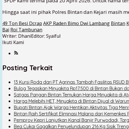
“SPDP kami terima pada 20 April 2026. Untuk nama ter
Hingga saat ini pihak Polres Bintan dan Kejari masih m
49 Ton Besi Dcrap
AKP Raden Bimo Dwi Lambang
Bintan
K
Bai
Roi Tambunan
Writer: Dhani
Editor: Syaiful
Ikuti Kami
Posting Terkait
13 Kursi Roda dari PT Agrinas Tambah Fasilitas RSUD B
Bulog Tegaskan Minyakita Rp17.500 di Bintan Bukan dar
Satgas Pangan Bintan Temukan Harga Minyakita di At
Harga Melebihi HET, Minyakita di Bintan Dijual di Wa
Bupati Bintan Ajak Warga Hentikan Aktivitas Tiga Meni
Bintan Raih Sertifikat Eliminasi Malaria dari Kemenkes R
Pemprov Kepri Lanjutkan Kanal Banjir Purwodadi, Ta
Bea Cukai Gagalkan Penyelundupan 216 Kg Sisik Trenggil