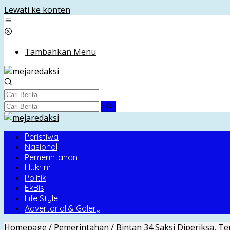
Lewati ke konten
Tambahkan Menu
Peristiwa
Nasional
Pemerintahan
Hukrim
Politik
EkBis
Life Style
Advertorial & Galery
Homepage
/
Pemerintahan
/
Bintan
34 Saksi Diperiksa, 