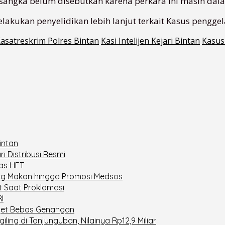
sangka belum disebutkan karena perkara ini masih dala
elakukan penyelidikan lebih lanjut terkait Kasus penggel
asatreskrim Polres Bintan
Kasi Intelijen Kejari Bintan
Kasus
intan
i Distribusi Resmi
as HET
rung Makan hingga Promosi Medsos
t Saat Proklamasi
I
rget Bebas Genangan
ing di Tanjunguban, Nilainya Rp12,9 Miliar