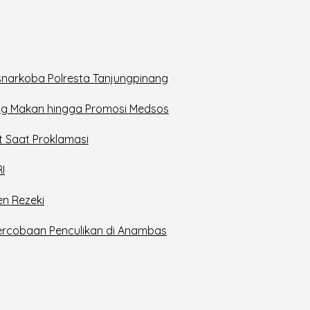
snarkoba Polresta Tanjungpinang
rung Makan hingga Promosi Medsos
t Saat Proklamasi
I
en Rezeki
Percobaan Penculikan di Anambas