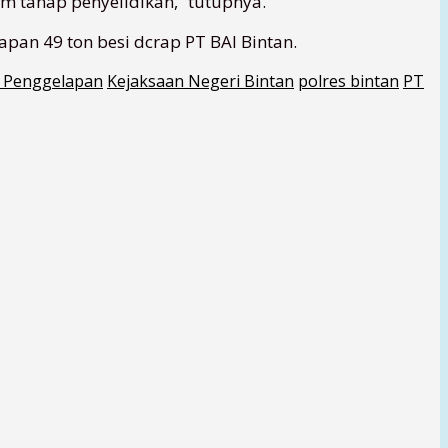
m tahap penyelidikan,” tutupnya.
apan 49 ton besi dcrap PT BAI Bintan.
 Penggelapan
Kejaksaan Negeri Bintan
polres bintan
PT