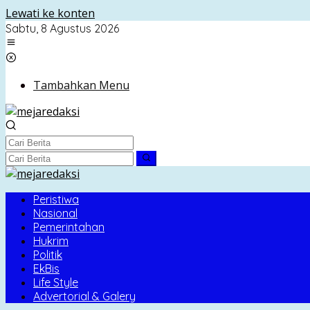
Lewati ke konten
Sabtu, 8 Agustus 2026
Tambahkan Menu
Peristiwa
Nasional
Pemerintahan
Hukrim
Politik
EkBis
Life Style
Advertorial & Galery