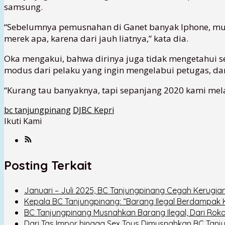
samsung.
“Sebelumnya pemusnahan di Ganet banyak Iphone, mun
merek apa, karena dari jauh liatnya,” kata dia.
Oka mengakui, bahwa dirinya juga tidak mengetahui s
modus dari pelaku yang ingin mengelabui petugas, dan
“Kurang tau banyaknya, tapi sepanjang 2020 kami mel
bc tanjungpinang
DJBC Kepri
Ikuti Kami
Posting Terkait
Januari – Juli 2025, BC Tanjungpinang Cegah Kerugian 
Kepala BC Tanjungpinang: “Barang Ilegal Berdampak
BC Tanjungpinang Musnahkan Barang Ilegal, Dari Roko
Dari Tas Impor hingga Sex Toys Dimusnahkan BC Tanj