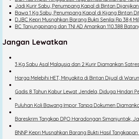
Jadi Kurir Sabu, Penumpang Kapal di Bintan Dijanjikan
Bawa 1 Kg Sabu, Penumpang Kapal di Kijang Bintan D
DJBC Kepri Musnahkan Barang Bukti Senilai Rp 38,4 Mi
BC Tanjungpinang dan TNI AD Amankan 110.388 Bata
Jangan Lewatkan
3 Kg Sabu Asal Malaysia dan 2 Kurir Diamankan Satre
Harga Melebihi HET, Minyakita di Bintan Dijual di Wa
Gadis 8 Tahun Kabur Lewat Jendela, Diduga Hindari 
Puluhan Koli Bawang Impor Tanpa Dokumen Diamanka
Bareskrim Tangkap DPO Haradongan Simanjuntak, Jar
BNNP Kepri Musnahkan Barang Bukti Hasil Tangkapan B