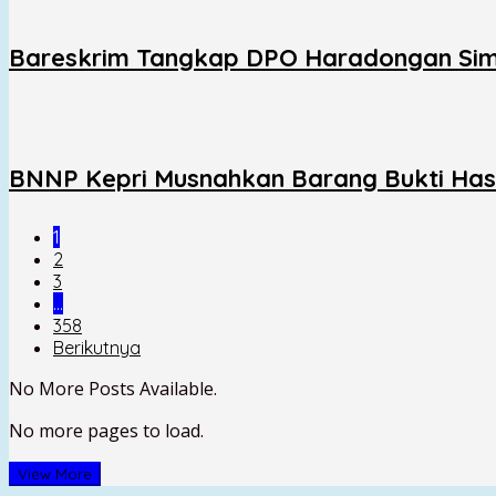
Bareskrim Tangkap DPO Haradongan Sima
BNNP Kepri Musnahkan Barang Bukti Hasi
1
2
3
…
358
Berikutnya
No More Posts Available.
No more pages to load.
View More