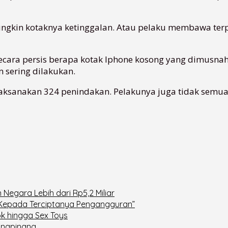
gkin kotaknya ketinggalan. Atau pelaku membawa terp
ecara persis berapa kotak Iphone kosong yang dimusnah
 sering dilakukan.
aksanakan 324 penindakan. Pelakunya juga tidak semua 
Negara Lebih dari Rp5,2 Miliar
 Kepada Terciptanya Pengangguran”
k hingga Sex Toys
ungpinang