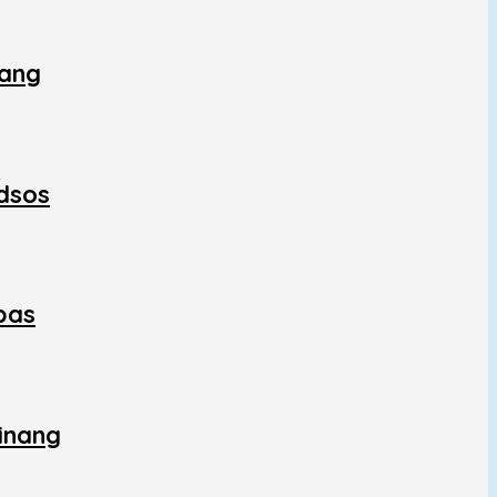
nang
edsos
bas
inang