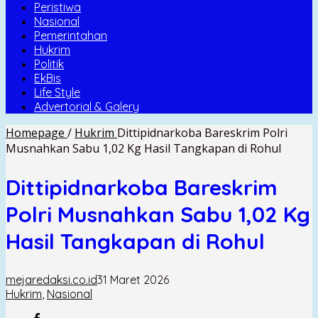
Peristiwa
Nasional
Pemerintahan
Hukrim
Politik
EkBis
Life Style
Advertorial & Galery
Homepage
/
Hukrim
Dittipidnarkoba Bareskrim Polri
Musnahkan Sabu 1,02 Kg Hasil Tangkapan di Rohul
Dittipidnarkoba Bareskrim
Polri Musnahkan Sabu 1,02 Kg
Hasil Tangkapan di Rohul
mejaredaksi.co.id
31 Maret 2026
Hukrim
,
Nasional