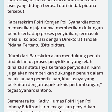
a
aset yang diduga berasal dari tindak pidana
C
tersebut.
a
p
a
Kabareskrim Polri Komjen Pol. Syahardiantono
i
memastikan jajarannya memberikan dukungan
R
penuh terhadap proses penyidikan, termasuk
p
melalui kolaborasi dengan Direktorat Tindak
5
Pidana Tertentu (Dittipidter).
T
r
“Kami dari Bareskrim akan mendukung penuh
i
tindak lanjut proses penyidikan yang telah
l
i
dinaikkan statusnya ke tahap penyidikan. Kami
u
juga akan memberikan dukungan penuh dalam
n
pelaksanaan pemeriksaan, khususnya yang
berkaitan dengan aspek teknis pertambangan,”
tegas Syahardiantono.
Sementara itu, Kadiv Humas Polri Irjen Pol.
Johnny Eddizon Isir menegaskan penyidikan