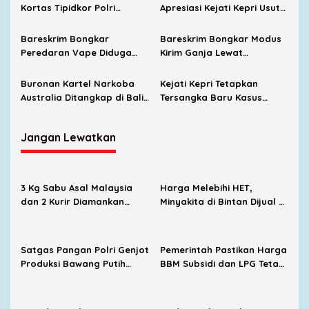
Kortas Tipidkor Polri
Apresiasi Kejati Kepri Usut
Dalami Kasus Korupsi dan
Kasus Kredit Unit Kota
Pencucian Uang
Bestari
Bareskrim Bongkar
Bareskrim Bongkar Modus
Peredaran Vape Diduga
Kirim Ganja Lewat
Mengandung Narkotika di
Ekspedisi, 10 Kg Narkotika
Medan, Empat Tersangka
Disita di Sidoarjo
Buronan Kartel Narkoba
Kejati Kepri Tetapkan
Ditangkap
Australia Ditangkap di Bali
Tersangka Baru Kasus
Saat Hendak Kabur Naik
Kredit Mikro BRI
Jet Pribadi
Tanjungpinang, Nilai
Jangan Lewatkan
Pinjaman Capai Rp100 Juta
per Debitur
3 Kg Sabu Asal Malaysia
Harga Melebihi HET,
dan 2 Kurir Diamankan
Minyakita di Bintan Dijual di
Satresnarkoba Polresta
Warung Makan hingga
Tanjungpinang
Promosi Medsos
Satgas Pangan Polri Genjot
Pemerintah Pastikan Harga
Produksi Bawang Putih
BBM Subsidi dan LPG Tetap
Nasional, Sembalun Jadi
Stabil
Sentra Andalan