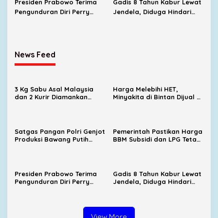
Presiden Prabowo Terima
Gadis 8 Tahun Kabur Lewat
Pengunduran Diri Perry
Jendela, Diduga Hindari
Warjiyo dari Bank
Percobaan Penculikan di
Indonesia
Anambas
News Feed
3 Kg Sabu Asal Malaysia
Harga Melebihi HET,
dan 2 Kurir Diamankan
Minyakita di Bintan Dijual di
Satresnarkoba Polresta
Warung Makan hingga
Tanjungpinang
Promosi Medsos
Satgas Pangan Polri Genjot
Pemerintah Pastikan Harga
Produksi Bawang Putih
BBM Subsidi dan LPG Tetap
Nasional, Sembalun Jadi
Stabil
Sentra Andalan
Presiden Prabowo Terima
Gadis 8 Tahun Kabur Lewat
Pengunduran Diri Perry
Jendela, Diduga Hindari
Warjiyo dari Bank
Percobaan Penculikan di
Indonesia
Anambas
View More