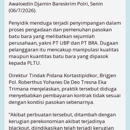
Awaloedin Djamin Bareskrim Polri, Senin
a
(06/7/2026).
t
u
Penyidik menduga terjadi penyimpangan dalam
B
proses pengadaan dan pemenuhan pasokan
a
r
batu bara yang melibatkan sejumlah
a
perusahaan, yakni PT UBP dan PT BRA. Dugaan
P
pelanggaran itu mencakup manipulasi kualitas
L
maupun kuantitas batu bara yang dipasok
T
kepada PLTU.
U
k
Direktur Tindak Pidana Kortastipidkor, Brigjen
e
P
Pol. Roberthus Yohanes De Deo Tresna Eka
e
Trimana menjelaskan, praktik tersebut diduga
n
menyebabkan pembayaran kontrak tidak sesuai
y
dengan kondisi pasokan sebenarnya.
i
d
“Akibat perbuatan tersebut, ditambah dengan
i
kerugian perekonomian akibat terjadinya
k
blackout, diindikasikan telah terjadi kerugian
a