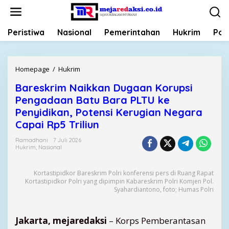
L
e
w
Peristiwa
Nasional
Pemerintahan
Hukrim
Poli
a
t
i
k
Homepage
/
Hukrim
B
e
a
k
Bareskrim Naikkan Dugaan Korupsi
r
o
Pengadaan Batu Bara PLTU ke
e
n
s
Penyidikan, Potensi Kerugian Negara
t
k
Capai Rp5 Triliun
e
r
n
i
Ramadhani
7 Juli 2026
Hukrim
,
Nasional
m
N
a
Kortastipidkor Bareskrim Polri konferensi pers di Ruang Rapat
Kortastipidkor Polri yang dipimpin Kabareskrim Polri Komjen Pol.
i
Syahardiantono, foto; Humas Polri
k
k
a
Jakarta, mejaredaksi
– Korps Pemberantasan
n