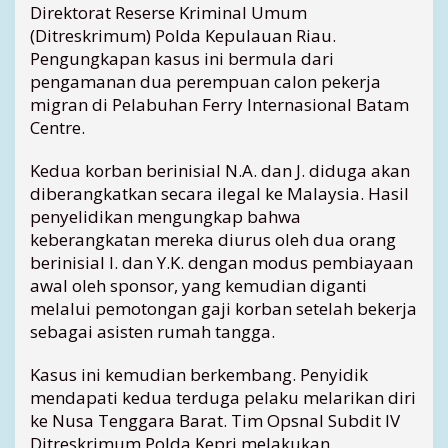
e
Direktorat Reserse Kriminal Umum
l
(Ditreskrimum) Polda Kepulauan Riau.
a
Pengungkapan kasus ini bermula dari
m
pengamanan dua perempuan calon pekerja
a
migran di Pelabuhan Ferry Internasional Batam
t
Centre.
k
a
n
Kedua korban berinisial N.A. dan J. diduga akan
d
diberangkatkan secara ilegal ke Malaysia. Hasil
i
penyelidikan mengungkap bahwa
B
keberangkatan mereka diurus oleh dua orang
a
berinisial I. dan Y.K. dengan modus pembiayaan
t
awal oleh sponsor, yang kemudian diganti
a
melalui pemotongan gaji korban setelah bekerja
m
,
sebagai asisten rumah tangga.
P
e
Kasus ini kemudian berkembang. Penyidik
l
mendapati kedua terduga pelaku melarikan diri
a
ke Nusa Tenggara Barat. Tim Opsnal Subdit IV
k
Ditreskrimum Polda Kepri melakukan
u