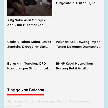
Minyakita di Bintan Dijual di
Warung Makan hingga
Promosi Medsos
3 Kg Sabu Asal Malaysia
dan 2 Kurir Diamankan
Satresnarkoba Polresta
Tanjungpinang
Gadis 8 Tahun Kabur Lewat
Puluhan Koli Bawang Impor
Jendela, Diduga Hindari
Tanpa Dokumen Diamankan
Percobaan Penculikan di
di Pelabuhan SBP
Anambas
Tanjungpinang
Bareskrim Tangkap DPO
BNNP Kepri Musnahkan
Haradongan Simanjuntak,
Barang Bukti Hasil
Jaringan Ekstasi Medan-
Tangkapan Bea Cukai, 3,4
Riau Terbongkar
Kg Sabu dari Malaysia
Dibakar
Tinggalkan Balasan
Alamat email Anda tidak akan dipublikasikan.
Ruas yang wajib
ditandai
*