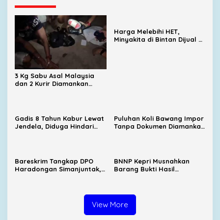
Harga Melebihi HET,
Minyakita di Bintan Dijual di
Warung Makan hingga
Promosi Medsos
3 Kg Sabu Asal Malaysia
dan 2 Kurir Diamankan
Satresnarkoba Polresta
Tanjungpinang
Gadis 8 Tahun Kabur Lewat
Puluhan Koli Bawang Impor
Jendela, Diduga Hindari
Tanpa Dokumen Diamankan
Percobaan Penculikan di
di Pelabuhan SBP
Anambas
Tanjungpinang
Bareskrim Tangkap DPO
BNNP Kepri Musnahkan
Haradongan Simanjuntak,
Barang Bukti Hasil
Jaringan Ekstasi Medan-
Tangkapan Bea Cukai, 3,4
Riau Terbongkar
Kg Sabu dari Malaysia
Dibakar
View More