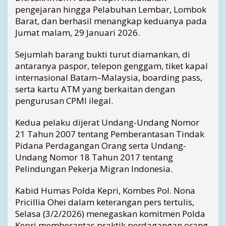
pengejaran hingga Pelabuhan Lembar, Lombok
T
Barat, dan berhasil menangkap keduanya pada
P
P
Jumat malam, 29 Januari 2026.
O
D
Sejumlah barang bukti turut diamankan, di
i
antaranya paspor, telepon genggam, tiket kapal
t
internasional Batam–Malaysia, boarding pass,
a
serta kartu ATM yang berkaitan dengan
n
pengurusan CPMI ilegal.
g
k
a
Kedua pelaku dijerat Undang-Undang Nomor
p
21 Tahun 2007 tentang Pemberantasan Tindak
d
Pidana Perdagangan Orang serta Undang-
i
Undang Nomor 18 Tahun 2017 tentang
L
Pelindungan Pekerja Migran Indonesia.
o
m
Kabid Humas Polda Kepri, Kombes Pol. Nona
b
Pricillia Ohei dalam keterangan pers tertulis,
o
k
Selasa (3/2/2026) menegaskan komitmen Polda
Kepri memberantas praktik perdagangan orang