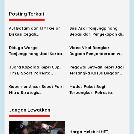
Posting Terkait
AJI Batam dan IJMI Gelar
Susi Asal Tanjungpinang
Diskusi Cegah
Bebas dari Penyekapan di
Perdagangan Orang
Myanmar Usai Tebusan
Rp110 Juta Dibayar Mantan
Diduga Warga
Video Viral Bongkar
Suami
Tanjungpinang Jadi Korban
Dugaan Penyanderaan WNI
Penyekapan di Myanmar,
di Myanmar, Korban Asal
BP3MI Kepri Belum Temukan
Tanjungpinang
Juara Kapolda Kepri Cup,
Pegawai Setwan Kepri Jadi
Jejak Keluarga
Tim E-Sport Polresta
Tersangka Kasus Dugaan
Tanjungpinang Melaju ke
Penipuan Pesparawi,
Tingkat Nasional
Sekretariat DPRD Tunggu
Gubernur Ansar Sebut Polri
Modus Paket Bayi
Surat Resmi Polda
Mitra Strategis
Terbongkar, Polresta
Pembangunan, Pemprov
Barelang Gagalkan
Kepri Gelontorkan Hibah
Pengiriman 1 Kilogram Sabu
Jangan Lewatkan
Rp1 Miliar
ke Kendari
Harga Melebihi HET,