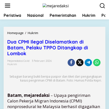
L
e
w
Peristiwa
Nasional
Pemerintahan
Hukrim
Poli
a
t
i
k
Homepage
/
Hukrim
D
e
u
k
Dua CPMI Ilegal Diselamatkan di
a
o
Batam, Pelaku TPPO Ditangkap di
C
n
P
Lombok
t
M
e
Mejaredaksi.co.id
3 Februari 2026
I
Hukrim
n
I
l
Sebagian barang bukti beripa paspor dan tiket dari pengungkapan
e
kasus pengiriman CPMI di Batam. Foto: Humas Polda Kepri.
g
a
l
Batam, mejaredaksi
– Upaya pengiriman
D
Calon Pekerja Migran Indonesia (CPMI)
i
nonprosedural ke Malaysia berhasil digagalkan
s