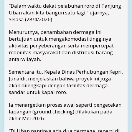
“Dalam waktu dekat pelabuhan roro di Tanjung
o
U
Uban akan kita bangun satu lagi,” ujarnya,
b
Selasa (28/4/2026).
a
n
Menurutnya, penambahan dermaga ini
,
bertujuan untuk mengakomodasi tingginya
T
aktivitas penyeberangan serta mempercepat
a
mobilitas masyarakat dan distribusi barang
r
antarwilayah.
g
e
t
Sementara itu, Kepala Dinas Perhubungan Kepri,
T
Junaidi, menjelaskan bahwa proyek ini juga
a
akan dilengkapi dengan fasilitas dermaga
n
sandar untuk kapal roro.
p
a
Ia menargetkan proses awal seperti pengecekan
A
lapangan (ground checking) dilakukan pada
n
akhir Mei 2026.
t
r
e
“Di Uban nantinya ada dua dermaga, seperti di