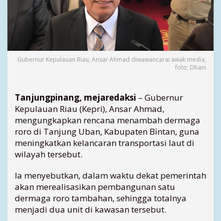
o
n
g
P
e
n
Gubernur Kepulauan Riau, Ansar Ahmad diwawancarai awak media,
a
foto; Dhani
m
b
a
Tanjungpinang, mejaredaksi
– Gubernur
h
Kepulauan Riau (Kepri), Ansar Ahmad,
a
mengungkapkan rencana menambah dermaga
n
roro di Tanjung Uban, Kabupaten Bintan, guna
D
meningkatkan kelancaran transportasi laut di
e
r
wilayah tersebut.
m
a
Ia menyebutkan, dalam waktu dekat pemerintah
g
akan merealisasikan pembangunan satu
a
dermaga roro tambahan, sehingga totalnya
R
menjadi dua unit di kawasan tersebut.
o
r