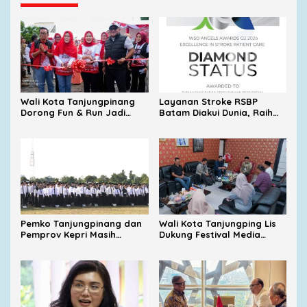
Wali Kota Tanjungpinang
Layanan Stroke RSBP
Dorong Fun & Run Jadi
Batam Diakui Dunia, Raih
Penggerak Ekonomi UMKM
Diamond Status dari WSO
Pemko Tanjungpinang dan
Wali Kota Tanjungping Lis
Pemprov Kepri Masih
Dukung Festival Media
Menunggu Tambahan TKD
2026, Dorong Pulau
dari Pemerintah Pusat
Penyengat Jadi Etalase
Budaya Melayu