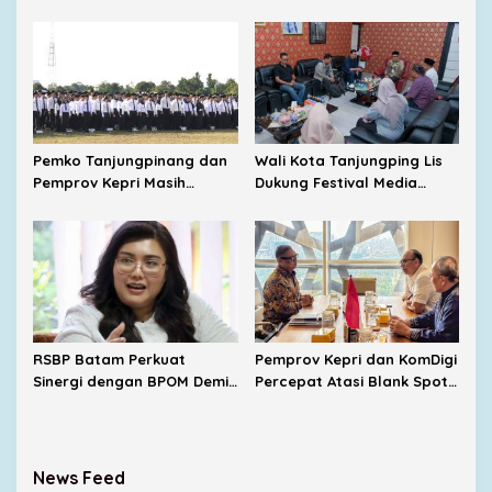
Penggerak Ekonomi UMKM
Diamond Status dari WSO
Pemko Tanjungpinang dan
Wali Kota Tanjungping Lis
Pemprov Kepri Masih
Dukung Festival Media
Menunggu Tambahan TKD
2026, Dorong Pulau
dari Pemerintah Pusat
Penyengat Jadi Etalase
Budaya Melayu
RSBP Batam Perkuat
Pemprov Kepri dan KomDigi
Sinergi dengan BPOM Demi
Percepat Atasi Blank Spot,
Jamin Keamanan Obat
Enam BTS Baru Siap
Dibangun
News Feed