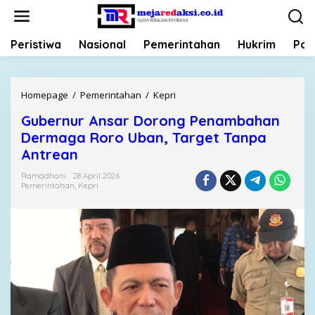
L
e
w
Peristiwa
Nasional
Pemerintahan
Hukrim
Poli
a
t
i
k
Homepage
/
Pemerintahan
/
Kepri
G
e
u
k
Gubernur Ansar Dorong Penambahan
b
o
Dermaga Roro Uban, Target Tanpa
e
n
r
Antrean
t
n
e
Ramadhani
28 April 2026
u
Pemerintahan
,
Kepri
n
r
A
n
s
a
r
D
o
r