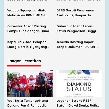
Targetkan Wisata Sejarah
Cari Solusi Distribusi
Bertaraf Nasional
Wagub Nyanyang Minta
DPRD Soroti Penurunan
Mahasiswa KKN UMRAH
Aset Kepri, Ranperda
Jadi Generasi Berintegritas
Pertanggungjawaban APBD
dan Harumkan Nama Kepri
2025 Tetap Disahkan
Gubernur Ansar Pasang
Gubernur Ansar Lepas
Lampu Hias dengan Dana
Ketua Pengadilan Tinggi
Pribadi, Pulau Penyengat
Kepri Bertugas ke Lampung
Makin Terang dan Menarik
Kepri Bidik Jadi Pelopor
Temuan Bawang Impor
Energi Bersih, Nyanyang
Tanpa Dokumen, DKP2KH
Minta METI Percepat
Kepri Akan Pantau
Kolaborasi
Peredaran di Pasar
Jangan Lewatkan
Wali Kota Tanjungpinang
Layanan Stroke RSBP
Dorong Fun & Run Jadi
Batam Diakui Dunia, Raih