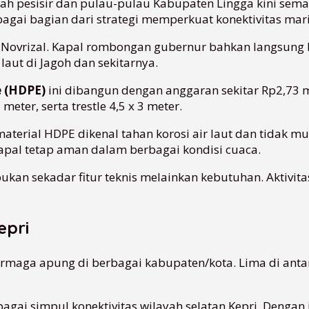
ayah pesisir dan pulau-pulau Kabupaten Lingga kini sem
agai bagian dari strategi memperkuat konektivitas marit
ga, Novrizal. Kapal rombongan gubernur bahkan langsun
aut di Jagoh dan sekitarnya.
e (HDPE)
ini dibangun dengan anggaran sekitar Rp2,73 mi
ter, serta trestle 4,5 x 3 meter.
aterial HDPE dikenal tahan korosi air laut dan tidak
apal tetap aman dalam berbagai kondisi cuaca.
 bukan sekadar fitur teknis melainkan kebutuhan. Aktivita
epri
ermaga apung di berbagai kabupaten/kota. Lima di anta
bagai simpul konektivitas wilayah selatan Kepri. Denga