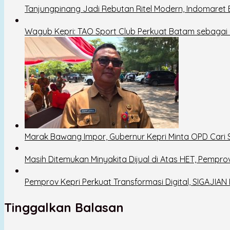
Tanjungpinang Jadi Rebutan Ritel Modern, Indomaret
Wagub Kepri: TAO Sport Club Perkuat Batam sebagai D
Marak Bawang Impor, Gubernur Kepri Minta OPD Cari So
Masih Ditemukan Minyakita Dijual di Atas HET, Pempro
Pemprov Kepri Perkuat Transformasi Digital, SIGAJIAN 
Tinggalkan Balasan