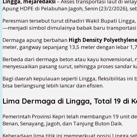
Lingga, mejaredaksi
– Akses transportasi laut di wil
Apung HDPE di Pelabuhan Jagoh, Senin (23/2/2026), seb
Peresmian tersebut turut dihadiri Wakil Bupati Ling
—menjadi simbol dimulainya babak baru transportasi l
Dermaga apung berbahan
High Density Polyethylen
meter, gangway sepanjang 13,5 meter dengan lebar 1,7 me
Berbeda dari dermaga beton atau kayu konvensional, m
menyesuaikan pasang surut, sehingga proses sandar k
Bagi daerah kepulauan seperti Lingga, fleksibilitas ini
bisa berlangsung lebih lancar dan efisien.
Lima Dermaga di Lingga, Total 19 di K
Pemerintah Provinsi Kepri telah membangun 19 unit d
Benan, Senayang, Jagoh, dan Tanjung Buton Daik.
Keberadaan lima titik ini memperkuat posisi Lingga se