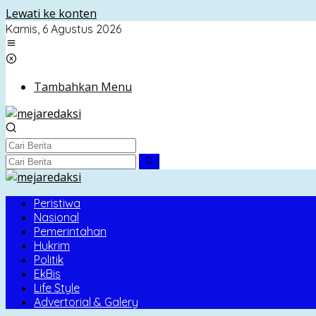
Lewati ke konten
Kamis, 6 Agustus 2026
Tambahkan Menu
Peristiwa
Nasional
Pemerintahan
Hukrim
Politik
EkBis
Life Style
Advertorial & Galery