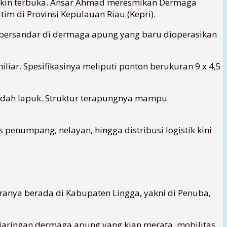
akin terbuka.
Ansar Ahmad
meresmikan Dermaga
im di Provinsi Kepulauan Riau (Kepri).
g bersandar di dermaga apung yang baru dioperasikan
liar. Spesifikasinya meliputi ponton berukuran 9 x 4,5
 mudah lapuk. Struktur terapungnya mampu
s penumpang, nelayan, hingga distribusi logistik kini
ranya berada di Kabupaten Lingga, yakni di Penuba,
n jaringan dermaga apung yang kian merata, mobilitas