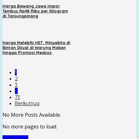
Harga Bawang Jawa Impor
Tembus Rp48 Ribu per Kilogram
di Tanjungpinang
Harga Melebihi HET, Minyakita di
Bintan Dijual di Warung Makan
hingga Promosi Medsos
1
2
3
…
73
Berikutnya
No More Posts Available.
No more pages to load.
View More