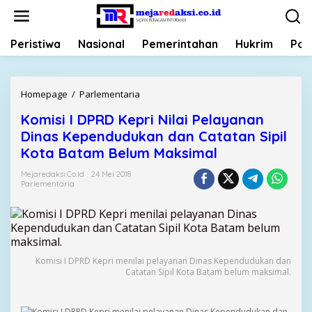
L
e
w
Peristiwa
Nasional
Pemerintahan
Hukrim
Poli
a
t
i
k
Homepage
/
Parlementaria
K
e
o
k
Komisi I DPRD Kepri Nilai Pelayanan
m
o
Dinas Kependudukan dan Catatan Sipil
i
n
s
Kota Batam Belum Maksimal
t
i
e
Mejaredaksi.co.id
24 Mei 2018
I
Parlementaria
n
D
P
R
D
K
Komisi I DPRD Kepri menilai pelayanan Dinas Kependudukan dan
e
Catatan Sipil Kota Batam belum maksimal.
p
r
i