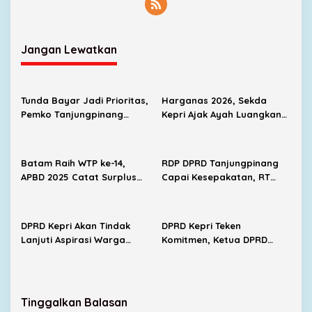
l
Jangan Lewatkan
Tunda Bayar Jadi Prioritas,
Harganas 2026, Sekda
Pemko Tanjungpinang
Kepri Ajak Ayah Luangkan
Fokus Sehatkan Fiskal di
Waktu demi Masa Depan
APBD 2026
Anak
Batam Raih WTP ke-14,
RDP DPRD Tanjungpinang
APBD 2025 Catat Surplus
Capai Kesepakatan, RT
Rp137 Miliar
Melayu Kota Piring
Bertambah Jadi 24
DPRD Kepri Akan Tindak
DPRD Kepri Teken
Lanjuti Aspirasi Warga
Komitmen, Ketua DPRD
Numbing, Tegaskan
Akan Temui Masyarakat
Masyarakat Tidak Anti
Numbing Kamis Besok
Investasi
Tinggalkan Balasan