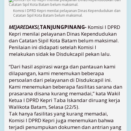
N
i
Komisi I DPRD Kepri menilai pelayanan Dinas Kependudukan dan
l
Catatan Sipil Kota Batam belum maksimal.
a
i
MEJAREDAKSI,
TANJUNGPINANG-
Komisi I DPRD
P
Kepri menilai pelayanan Dinas Kependudukan
e
dan Catatan Sipil Kota Batam belum maksimal.
l
Penilaian ini didapati setelah Komisi I
a
melakukan sidak ke Disdukcapil pekan lalu.
y
a
“Dari hasil aspirasi warga dan pantauan kami
n
a
dilapangan, kami menemukan beberapa
n
persoalan dari pelayanan di Disdukcapil ini.
D
Kami menemukan beberapa fasilitas sarana dan
i
prasarana disana kurang memadai,” kata Wakil
n
Ketua I DPRD Kepri Taba Iskandar diruang kerja
a
Walikota Batam, Selasa (22/5).
s
Tak hanya fasilitas yang kurang memadai,
K
e
Komisi I DPRD Kepri juga menemukan bahwa
p
terjadi penumpukan dokumen dan antrian yang
e