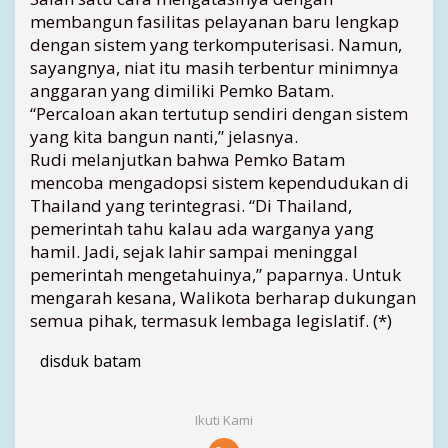
l
membangun fasilitas pelayanan baru lengkap
K
dengan sistem yang terkomputerisasi. Namun,
o
sayangnya, niat itu masih terbentur minimnya
t
anggaran yang dimiliki Pemko Batam.
a
“Percaloan akan tertutup sendiri dengan sistem
B
a
yang kita bangun nanti,” jelasnya.
t
Rudi melanjutkan bahwa Pemko Batam
a
mencoba mengadopsi sistem kependudukan di
m
Thailand yang terintegrasi. “Di Thailand,
B
pemerintah tahu kalau ada warganya yang
e
hamil. Jadi, sejak lahir sampai meninggal
l
u
pemerintah mengetahuinya,” paparnya. Untuk
m
mengarah kesana, Walikota berharap dukungan
M
semua pihak, termasuk lembaga legislatif. (*)
a
k
disduk batam
s
i
m
Ikuti Kami
a