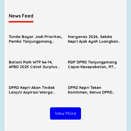
News Feed
Tunda Bayar Jadi Prioritas,
Harganas 2026, Sekda
Pemko Tanjungpinang
Kepri Ajak Ayah Luangkan
Fokus Sehatkan Fiskal di
Waktu demi Masa Depan
APBD 2026
Anak
Batam Raih WTP ke-14,
RDP DPRD Tanjungpinang
APBD 2025 Catat Surplus
Capai Kesepakatan, RT
Rp137 Miliar
Melayu Kota Piring
Bertambah Jadi 24
DPRD Kepri Akan Tindak
DPRD Kepri Teken
Lanjuti Aspirasi Warga
Komitmen, Ketua DPRD
Numbing, Tegaskan
Akan Temui Masyarakat
Masyarakat Tidak Anti
Numbing Kamis Besok
Investasi
View More