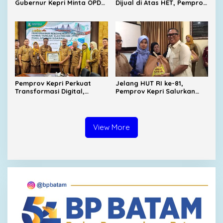
Gubernur Kepri Minta OPD
Dijual di Atas HET, Pemprov
Cari Solusi Distribusi
Kepri Evaluasi Pengawasan
Distribusi
Pemprov Kepri Perkuat
Jelang HUT RI ke-81,
Transformasi Digital,
Pemprov Kepri Salurkan
SIGAJIAN Kini Terintegrasi
8.300 Paket Sembako untuk
Tanda Tangan Elektronik
Warga Berpenghasilan
Rendah
View More