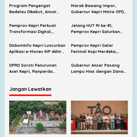
Program Penyengat
Marak Bawang Impor,
Bedelau Dikebut, Ansar
Gubernur Kepri Minta OPD
Targetkan Wisata Sejarah
Cari Solusi Distribusi
Bertaraf Nasional
Pemprov Kepri Perkuat
Jelang HUT RI ke-81,
Transformasi Digital,
Pemprov Kepri Salurkan
SIGAJIAN Kini Terintegrasi
8.300 Paket Sembako untuk
Tanda Tangan Elektronik
Warga Berpenghasilan
Diskominfo Kepri Luncurkan
Pemprov Kepri Gelar
Rendah
Aplikasi e-Monev KIP Akhir
Festival Kopi Merdeka,
Agustus
Virgoun Dijadwalkan Tampil
DPRD Soroti Penurunan
Gubernur Ansar Pasang
Aset Kepri, Ranperda
Lampu Hias dengan Dana
Pertanggungjawaban APBD
Pribadi, Pulau Penyengat
2025 Tetap Disahkan
Makin Terang dan Menarik
Jangan Lewatkan