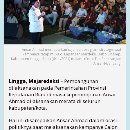
g
u
n
a
n
M
e
r
a
Ansar Ahmad memaparkan sejumlah program strategis saat
kampanye tatap muka di Lapangan Merdeka, Dabo Singkep,
t
Kabupaten Lingga, Rabu (6/11/2024) malam. (Foto: Tim Penerangan
a
Ansar-Nyanyang)
,
A
n
Lingga, Mejaredaksi
– Pembangunan
s
dilaksanakan pada Pemerintahan Provinsi
a
Kepulauan Riau di masa kepemimpinan Ansar
r
Ahmad dilaksanakan merata di seluruh
A
l
kabupaten/kota.
o
k
Hal ini disampaikan Ansar Ahmad dalam orasi
a
politiknya saat melaksanakan kampanye Calon
s