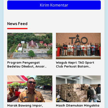
News Feed
Program Penyengat
Wagub Kepri: TAO Sport
Bedelau Dikebut, Ansar
Club Perkuat Batam
Targetkan Wisata Sejarah
sebagai Destinasi Sport
Bertaraf Nasional
Tourism
Marak Bawang Impor,
Masih Ditemukan Minyakita