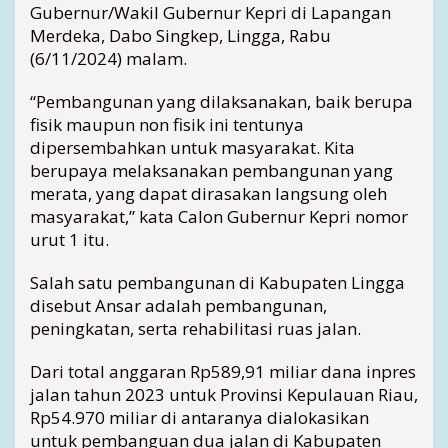
Gubernur/Wakil Gubernur Kepri di Lapangan
i
Merdeka, Dabo Singkep, Lingga, Rabu
k
(6/11/2024) malam.
a
n
“Pembangunan yang dilaksanakan, baik berupa
R
p
fisik maupun non fisik ini tentunya
6
dipersembahkan untuk masyarakat. Kita
5
berupaya melaksanakan pembangunan yang
M
merata, yang dapat dirasakan langsung oleh
i
masyarakat,” kata Calon Gubernur Kepri nomor
l
urut 1 itu.
i
a
r
Salah satu pembangunan di Kabupaten Lingga
u
disebut Ansar adalah pembangunan,
n
peningkatan, serta rehabilitasi ruas jalan.
t
u
Dari total anggaran Rp589,91 miliar dana inpres
k
jalan tahun 2023 untuk Provinsi Kepulauan Riau,
J
Rp54.970 miliar di antaranya dialokasikan
a
untuk pembanguan dua jalan di Kabupaten
l