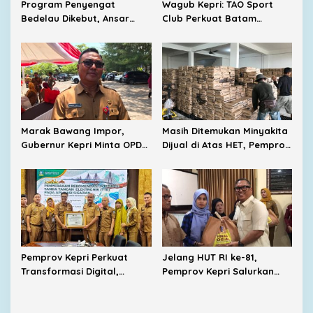
Program Penyengat
Wagub Kepri: TAO Sport
Bedelau Dikebut, Ansar
Club Perkuat Batam
Targetkan Wisata Sejarah
sebagai Destinasi Sport
Bertaraf Nasional
Tourism
Marak Bawang Impor,
Masih Ditemukan Minyakita
Gubernur Kepri Minta OPD
Dijual di Atas HET, Pemprov
Cari Solusi Distribusi
Kepri Evaluasi Pengawasan
Distribusi
Pemprov Kepri Perkuat
Jelang HUT RI ke-81,
Transformasi Digital,
Pemprov Kepri Salurkan
SIGAJIAN Kini Terintegrasi
8.300 Paket Sembako untuk
Tanda Tangan Elektronik
Warga Berpenghasilan
Rendah