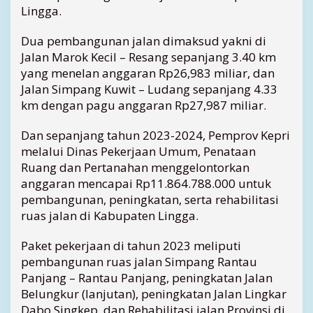
a
Lingga.
n
d
Dua pembangunan jalan dimaksud yakni di
i
Jalan Marok Kecil – Resang sepanjang 3.40 km
L
yang menelan anggaran Rp26,983 miliar, dan
i
Jalan Simpang Kuwit – Ludang sepanjang 4.33
n
km dengan pagu anggaran Rp27,987 miliar.
g
g
Dan sepanjang tahun 2023-2024, Pemprov Kepri
a
t
melalui Dinas Pekerjaan Umum, Penataan
a
Ruang dan Pertanahan menggelontorkan
h
anggaran mencapai Rp11.864.788.000 untuk
u
pembangunan, peningkatan, serta rehabilitasi
n
ruas jalan di Kabupaten Lingga.
2
0
Paket pekerjaan di tahun 2023 meliputi
2
3
pembangunan ruas jalan Simpang Rantau
Panjang – Rantau Panjang, peningkatan Jalan
Belungkur (lanjutan), peningkatan Jalan Lingkar
Dabo Singkep, dan Rehabilitasi jalan Provinsi di