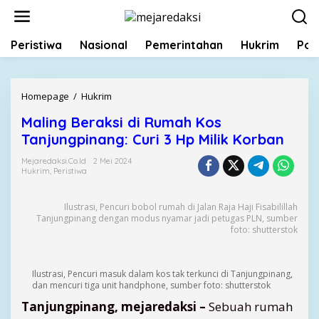
L
e
w
Peristiwa
Nasional
Pemerintahan
Hukrim
Poli
a
t
i
k
Homepage
/
Hukrim
M
e
a
k
Maling Beraksi di Rumah Kos
l
o
Tanjungpinang: Curi 3 Hp Milik Korban
i
n
n
t
Mejaredaksi.co.id
2 Mei 2024
g
Hukrim
,
Peristiwa
e
B
n
e
Ilustrasi, Pencuri bobol rumah di Jalan Raja Haji Fisabilillah
r
Tanjungpinang dengan modus nyamar jadi petugas PLN, sumber
a
foto: shutterstok
k
s
i
Ilustrasi, Pencuri masuk dalam kos tak terkunci di Tanjungpinang,
d
dan mencuri tiga unit handphone, sumber foto: shutterstok
i
Tanjungpinang, mejaredaksi –
Sebuah rumah
R