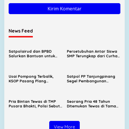
News Feed
Satpolairud dan BPBD
Persetubuhan Antar Siswa
Salurkan Bantuan untuk
SMP Terungkap dari Curhat
Korban Pompong Terbalik
Korban, UPTD PPA Ingatkan
di Kampung Bugis
Orang Tua Jangan Takut
Melapor
Usai Pompong Terbalik,
Satpol PP Tanjungpinang
KSOP Pasang Plang
Segel Pembangunan
Larangan Jemput
Lapangan Padel Diduga
Penumpang di Pelabuhan
Belum Kantongi PBG
SBP
Pria Bintan Tewas di TMP
Seorang Pria 48 Tahun
Pusara Bhakti, Polisi Sebut
Ditemukan Tewas di Taman
Diduga Karena Sakit
Makam Pahlawan Pusara
Bhakti
View More