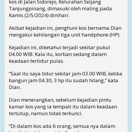
kos di Jalan Sidorejo, Kelurahan Seijang
u
Tanjungpinang, dimasuki oleh maling pada
m
a
Kamis (2/5/2024) dinihari.
h
K
Akibat kejadian ini, penghuni kos bernama Dian
o
mengakui kehilangan tiga unit handphone (HP).
s
T
Kejadian ini, diketahui terjadi sekitar pukul
a
04.00 WIB. Kala itu, korban sedang dalam
n
keadaan tertidur pulas.
j
u
“Saat itu saya tidur sekitar jam 03.00 WIB, ketika
n
g
bangun jam 04.30, 3 hp itu sudah hilang,” kata
p
Dian.
i
n
Dian menerangkan, sebelum kejadian pintu
a
kamar kos yang ia tempati itu dalam keadaan
n
tertutup, namun tidak terkunci.
g
:
“Di dalam kos ada 6 orang, semua nya dalam
C
u