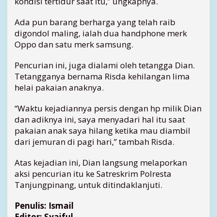
kondisi tertidur saat itu,” ungkapnya.
r
i
Ada pun barang berharga yang telah raib
3
digondol maling, ialah dua handphone merk
H
Oppo dan satu merk samsung.
p
M
Pencurian ini, juga dialami oleh tetangga Dian.
i
Tetangganya bernama Risda kehilangan lima
l
helai pakaian anaknya.
i
k
K
“Waktu kejadiannya persis dengan hp milik Dian
o
dan adiknya ini, saya menyadari hal itu saat
r
pakaian anak saya hilang ketika mau diambil
b
dari jemuran di pagi hari,” tambah Risda.
a
n
Atas kejadian ini, Dian langsung melaporkan
aksi pencurian itu ke Satreskrim Polresta
Tanjungpinang, untuk ditindaklanjuti.
Penulis: Ismail
Editor: Syaiful