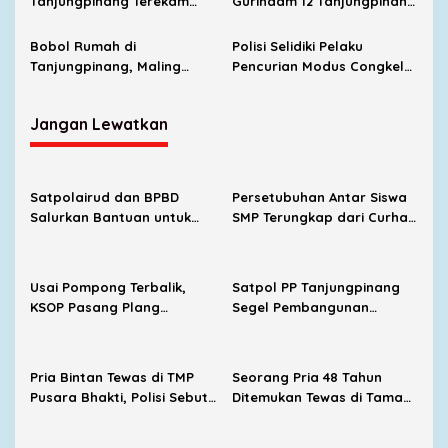
Tanjungpinang Terekam
Gurindam 12 Tanjungpinang
CCTV, Pelaku Santai
Jadi Incaran Maling,
Sebelum Beraksi
Pedagang Resah
Bobol Rumah di
Polisi Selidiki Pelaku
Tanjungpinang, Maling
Pencurian Modus Congkel
Gasak Tabung Gas sampai
Jok di Dompak
Barang Dagangan
Tanjungpinang
Jangan Lewatkan
Satpolairud dan BPBD
Persetubuhan Antar Siswa
Salurkan Bantuan untuk
SMP Terungkap dari Curhat
Korban Pompong Terbalik
Korban, UPTD PPA Ingatkan
di Kampung Bugis
Orang Tua Jangan Takut
Melapor
Usai Pompong Terbalik,
Satpol PP Tanjungpinang
KSOP Pasang Plang
Segel Pembangunan
Larangan Jemput
Lapangan Padel Diduga
Penumpang di Pelabuhan
Belum Kantongi PBG
SBP
Pria Bintan Tewas di TMP
Seorang Pria 48 Tahun
Pusara Bhakti, Polisi Sebut
Ditemukan Tewas di Taman
Diduga Karena Sakit
Makam Pahlawan Pusara
Bhakti