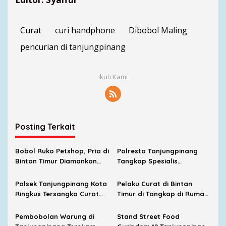
Curat
curi handphone
Dibobol Maling
pencurian di tanjungpinang
Ikuti Kami
Posting Terkait
Bobol Ruko Petshop, Pria di
Polresta Tanjungpinang
Bintan Timur Diamankan
Tangkap Spesialis
Polisi
Pembobol Rumah dan 18
Pemabuk
Polsek Tanjungpinang Kota
Pelaku Curat di Bintan
Ringkus Tersangka Curat
Timur di Tangkap di Rumah
dan Penadah
Keluarga Pacarnya
Pembobolan Warung di
Stand Street Food