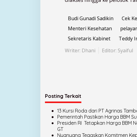
Budi Gunadi Sadikin
Cek Ke
Menteri Kesehatan
pelaya
Sekretaris Kabinet
Teddy I
Writer: Dhani
Editor: Syaiful
Posting Terkait
13 Kursi Roda dari PT Agrinas Tamb
Pemerintah Pastikan Harga BBM Sub
Presiden RI Tetapkan Harga BBM Nel
GT
Nyanyang Tegaskan Komitmen Kepr