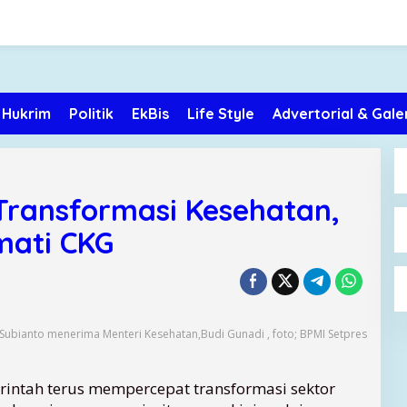
Hukrim
Politik
EkBis
Life Style
Advertorial & Gale
Transformasi Kesehatan,
mati CKG
Subianto menerima Menteri Kesehatan,Budi Gunadi , foto; BPMI Setpres
intah terus mempercepat transformasi sektor