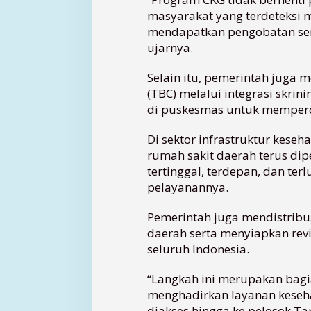
,
masyarakat yang terdeteksi 
4
mendapatkan pengobatan sert
2
ujarnya.
J
u
Selain itu, pemerintah juga
t
a
(TBC) melalui integrasi skri
W
di puskesmas untuk memperce
a
r
Di sektor infrastruktur kes
g
rumah sakit daerah terus dip
a
tertinggal, terdepan, dan te
N
pelayanannya.
i
k
Pemerintah juga mendistribu
m
a
daerah serta menyiapkan rev
t
seluruh Indonesia.
i
C
“Langkah ini merupakan bagi
K
menghadirkan layanan keseh
G
diakses hingga ke pelosok Ta