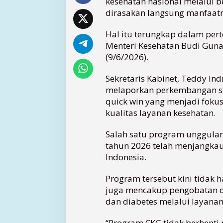
kesehatan nasional melalui b
t
dirasakan langsung manfaatn
T
r
Hal itu terungkap dalam pe
a
Menteri Kesehatan Budi Gunad
n
(9/6/2026).
s
f
Sekretaris Kabinet, Teddy In
o
melaporkan perkembangan se
r
m
quick win yang menjadi foku
a
kualitas layanan kesehatan.
s
i
Salah satu program unggulan
K
tahun 2026 telah menjangkau 
e
Indonesia.
s
e
Program tersebut kini tidak h
h
a
juga mencakup pengobatan da
t
dan diabetes melalui layana
a
n
“Program CKG tidak berhenti 