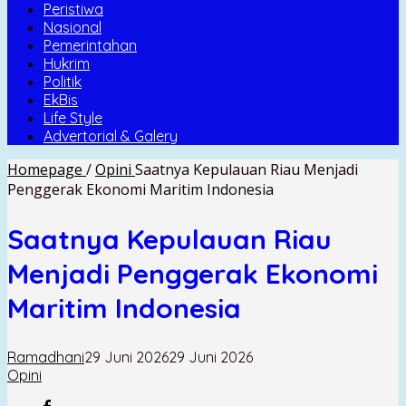
Peristiwa
Nasional
Pemerintahan
Hukrim
Politik
EkBis
Life Style
Advertorial & Galery
Homepage
/
Opini
Saatnya Kepulauan Riau Menjadi
Penggerak Ekonomi Maritim Indonesia
Saatnya Kepulauan Riau
Menjadi Penggerak Ekonomi
Maritim Indonesia
Ramadhani
29 Juni 2026
29 Juni 2026
Opini