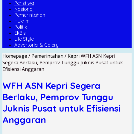
Peristiwa
Nasional
Pemerintahan
Hukrim
Politik
EkBis
Life Style
Advertorial & Galery
Homepage
/
Pemerintahan
/
Kepri
WFH ASN Kepri
Segera Berlaku, Pemprov Tunggu Juknis Pusat untuk
Efisiensi Anggaran
WFH ASN Kepri Segera
Berlaku, Pemprov Tunggu
Juknis Pusat untuk Efisiensi
Anggaran