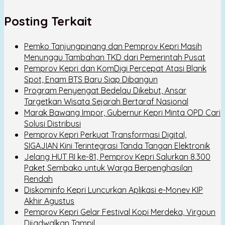
Posting Terkait
Pemko Tanjungpinang dan Pemprov Kepri Masih
Menunggu Tambahan TKD dari Pemerintah Pusat
Pemprov Kepri dan KomDigi Percepat Atasi Blank
Spot, Enam BTS Baru Siap Dibangun
Program Penyengat Bedelau Dikebut, Ansar
Targetkan Wisata Sejarah Bertaraf Nasional
Marak Bawang Impor, Gubernur Kepri Minta OPD Cari
Solusi Distribusi
Pemprov Kepri Perkuat Transformasi Digital,
SIGAJIAN Kini Terintegrasi Tanda Tangan Elektronik
Jelang HUT RI ke-81, Pemprov Kepri Salurkan 8.300
Paket Sembako untuk Warga Berpenghasilan
Rendah
Diskominfo Kepri Luncurkan Aplikasi e-Monev KIP
Akhir Agustus
Pemprov Kepri Gelar Festival Kopi Merdeka, Virgoun
Dijadwalkan Tampil