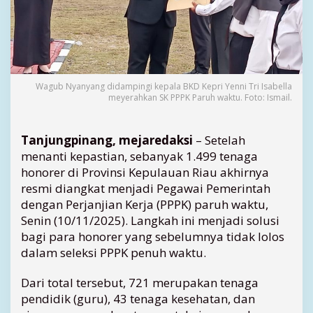
i
D
i
a
n
g
Wagub Nyanyang didampingi kepala BKD Kepri Yenni Tri Isabella
k
meyerahkan SK PPPK Paruh waktu. Foto: Ismail.
a
t
J
Tanjungpinang, mejaredaksi
– Setelah
a
menanti kepastian, sebanyak 1.499 tenaga
d
honorer di Provinsi Kepulauan Riau akhirnya
i
P
resmi diangkat menjadi Pegawai Pemerintah
P
dengan Perjanjian Kerja (PPPK) paruh waktu,
P
Senin (10/11/2025). Langkah ini menjadi solusi
K
bagi para honorer yang sebelumnya tidak lolos
P
dalam seleksi PPPK penuh waktu.
a
r
Dari total tersebut, 721 merupakan tenaga
u
pendidik (guru), 43 tenaga kesehatan, dan
h
W