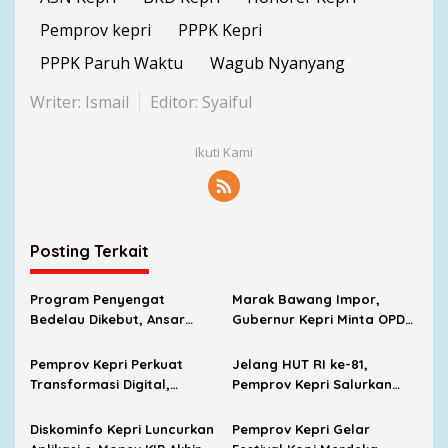
Pemprov kepri
PPPK Kepri
PPPK Paruh Waktu
Wagub Nyanyang
Writer: Ismail
Editor: Syaiful
Ikuti Kami
Posting Terkait
Program Penyengat
Marak Bawang Impor,
Bedelau Dikebut, Ansar
Gubernur Kepri Minta OPD
Targetkan Wisata Sejarah
Cari Solusi Distribusi
Bertaraf Nasional
Pemprov Kepri Perkuat
Jelang HUT RI ke-81,
Transformasi Digital,
Pemprov Kepri Salurkan
SIGAJIAN Kini Terintegrasi
8.300 Paket Sembako untuk
Tanda Tangan Elektronik
Warga Berpenghasilan
Diskominfo Kepri Luncurkan
Pemprov Kepri Gelar
Rendah