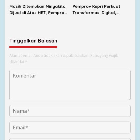
Masih Ditemukan Minyakita
Pemprov Kepri Perkuat
Dijual di Atas HET, Pemprov
Transformasi Digital,
Kepri Evaluasi Pengawasan
SIGAJIAN Kini Terintegrasi
Distribusi
Tanda Tangan Elektronik
Tinggalkan Balasan
Alamat email Anda tidak akan dipublikasikan.
Ruas yang wajib
ditandai
*