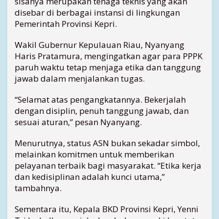
sisanya merupakan tenaga teknis yang akan
a
disebar di berbagai instansi di lingkungan
k
Pemerintah Provinsi Kepri.
t
u
Wakil Gubernur Kepulauan Riau, Nyanyang
d
Haris Pratamura, mengingatkan agar para PPPK
i
paruh waktu tetap menjaga etika dan tanggung
K
jawab dalam menjalankan tugas.
e
p
r
“Selamat atas pengangkatannya. Bekerjalah
i
dengan disiplin, penuh tanggung jawab, dan
,
sesuai aturan,” pesan Nyanyang.
I
n
Menurutnya, status ASN bukan sekadar simbol,
i
melainkan komitmen untuk memberikan
B
pelayanan terbaik bagi masyarakat. “Etika kerja
e
d
dan kedisiplinan adalah kunci utama,”
a
tambahnya.
n
y
Sementara itu, Kepala BKD Provinsi Kepri, Yenni
a