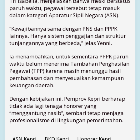
Tri Isabella, menjelaskan bahwa meski berstatus
d
paruh waktu, pegawai tersebut tetap masuk
e
dalam kategori Aparatur Sipil Negara (ASN).
n
g
“Kewajibannya sama dengan PNS dan PPPK
a
n
lainnya. Hanya sistem penggajian dan struktur
P
tunjangannya yang berbeda,” jelas Yenni.
P
P
Ia menambahkan, untuk sementara PPPK paruh
K
waktu belum menerima Tambahan Penghasilan
P
Pegawai (TPP) karena masih menunggu hasil
e
pembahasan dan menyesuaikan kemampuan
n
keuangan daerah.
u
h
W
Dengan kebijakan ini, Pemprov Kepri berharap
a
tidak ada lagi tenaga honorer yang
k
“menggantung nasib”, sembari tetap menjaga
t
profesionalisme di lingkungan pemerintahan.
u
ASN Kepri
BKD Kepri
Honorer Kepri