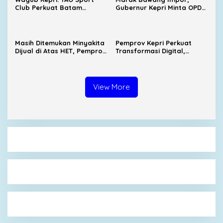
Club Perkuat Batam
Gubernur Kepri Minta OPD
sebagai Destinasi Sport
Cari Solusi Distribusi
Tourism
Masih Ditemukan Minyakita
Pemprov Kepri Perkuat
Dijual di Atas HET, Pemprov
Transformasi Digital,
Kepri Evaluasi Pengawasan
SIGAJIAN Kini Terintegrasi
Distribusi
Tanda Tangan Elektronik
View More