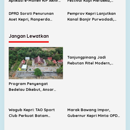
Aplikasi e-Monev KIP Akhir
Festival Kopi Merdeka,
Agustus
Virgoun Dijadwalkan Tampil
DPRD Soroti Penurunan
Pemprov Kepri Lanjutkan
Aset Kepri, Ranperda
Kanal Banjir Purwodadi,
Pertanggungjawaban APBD
Target Bebas Genangan
2025 Tetap Disahkan
Jangan Lewatkan
Tanjungpinang Jadi
Rebutan Ritel Modern,
Indomaret Bertambah,
Alfamart Mulai Masuk
Program Penyengat
Bedelau Dikebut, Ansar
Targetkan Wisata Sejarah
Bertaraf Nasional
Wagub Kepri: TAO Sport
Marak Bawang Impor,
Club Perkuat Batam
Gubernur Kepri Minta OPD
sebagai Destinasi Sport
Cari Solusi Distribusi
Tourism