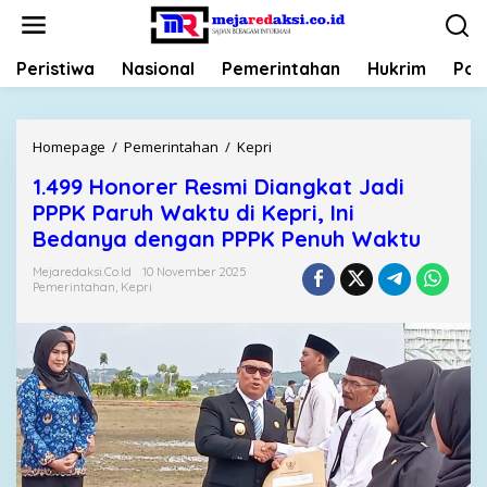
L
e
w
Peristiwa
Nasional
Pemerintahan
Hukrim
Poli
a
t
i
k
Homepage
/
Pemerintahan
/
Kepri
1
e
.
k
1.499 Honorer Resmi Diangkat Jadi
4
o
PPPK Paruh Waktu di Kepri, Ini
9
n
9
Bedanya dengan PPPK Penuh Waktu
t
H
e
Mejaredaksi.co.id
10 November 2025
o
Pemerintahan
,
Kepri
n
n
o
r
e
r
R
e
s
m