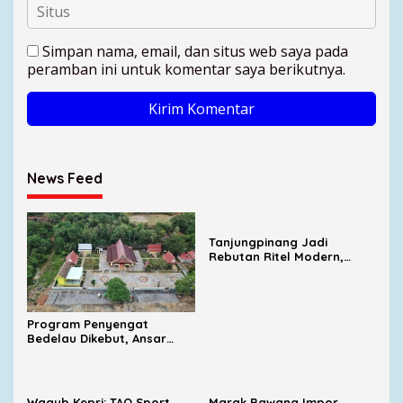
Simpan nama, email, dan situs web saya pada
peramban ini untuk komentar saya berikutnya.
News Feed
Tanjungpinang Jadi
Rebutan Ritel Modern,
Indomaret Bertambah,
Alfamart Mulai Masuk
Program Penyengat
Bedelau Dikebut, Ansar
Targetkan Wisata Sejarah
Bertaraf Nasional
Wagub Kepri: TAO Sport
Marak Bawang Impor,