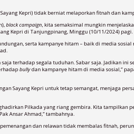
Sayang Kepri) tidak berniat melaporkan fitnah dan kam
n),
black campaign
, kita semaksimal mungkin menjelask
ng Kepri di Tanjungpinang, Minggu (10/11/2024) pagi.
rundungan, serta kampanye hitam – baik di media sosia
ad.
n saja terhadap segala tuduhan. Sabar saja. Jadikan ini
terhadap
bully
dan kampanye hitam di media sosial,” papa
gan Sayang Kepri untuk tetap semangat, menjaga pers
hadirkan Pilkada yang riang gembira. Kita tampilkan
 Pak Ansar Ahmad,” tambahnya.
 pemenangan dan relawan tidak membalas fitnah, peru