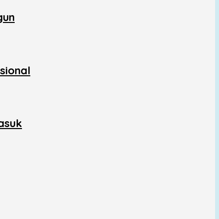
gun
sional
asuk