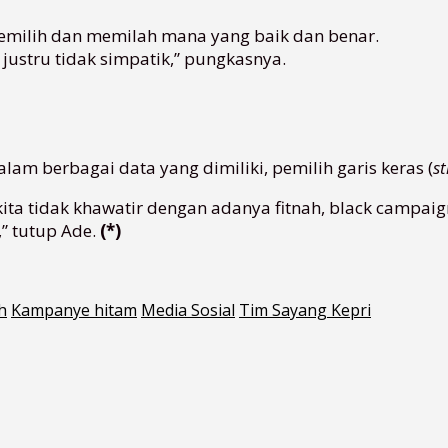
memilih dan memilah mana yang baik dan benar.
 justru tidak simpatik,” pungkasnya.
am berbagai data yang dimiliki, pemilih garis keras (
s
ita tidak khawatir dengan adanya fitnah, black campaign
,” tutup Ade.
(*)
h
Kampanye hitam
Media Sosial
Tim Sayang Kepri