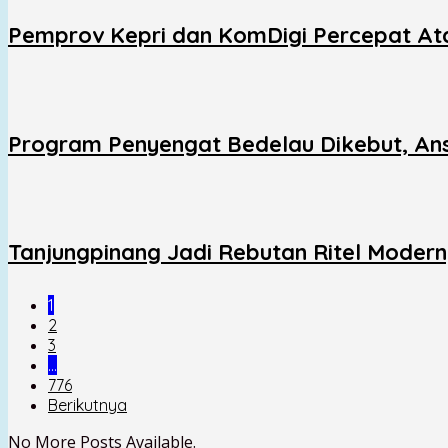
Pemprov Kepri dan KomDigi Percepat Ata
Program Penyengat Bedelau Dikebut, Ans
Tanjungpinang Jadi Rebutan Ritel Moder
1
2
3
…
776
Berikutnya
No More Posts Available.