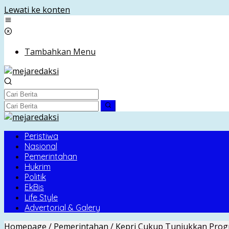
Lewati ke konten
Tambahkan Menu
Peristiwa
Nasional
Pemerintahan
Hukrim
Politik
EkBis
Life Style
Advertorial & Galery
Homepage
/
Pemerintahan
/
Kepri
Cukup Tunjukkan Progr