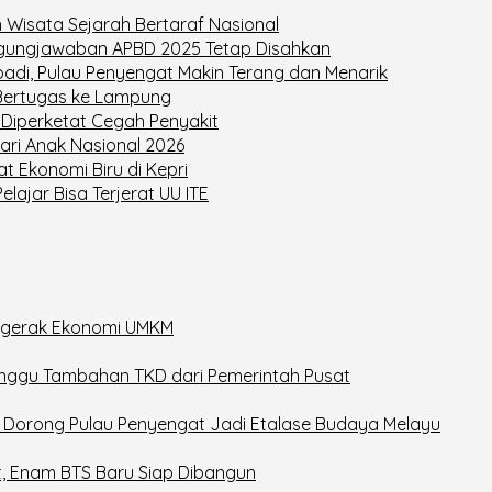
 Wisata Sejarah Bertaraf Nasional
ggungjawaban APBD 2025 Tetap Disahkan
adi, Pulau Penyengat Makin Terang dan Menarik
 Bertugas ke Lampung
Diperketat Cegah Penyakit
ari Anak Nasional 2026
t Ekonomi Biru di Kepri
lajar Bisa Terjerat UU ITE
nggerak Ekonomi UMKM
nggu Tambahan TKD dari Pemerintah Pusat
6, Dorong Pulau Penyengat Jadi Etalase Budaya Melayu
t, Enam BTS Baru Siap Dibangun