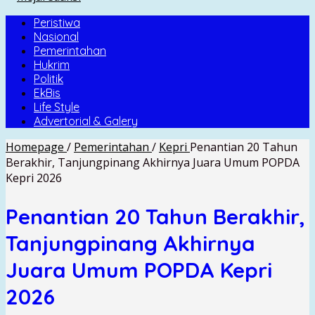
Peristiwa
Nasional
Pemerintahan
Hukrim
Politik
EkBis
Life Style
Advertorial & Galery
Homepage
/
Pemerintahan
/
Kepri
Penantian 20 Tahun
Berakhir, Tanjungpinang Akhirnya Juara Umum POPDA
Kepri 2026
Penantian 20 Tahun Berakhir,
Tanjungpinang Akhirnya
Juara Umum POPDA Kepri
2026