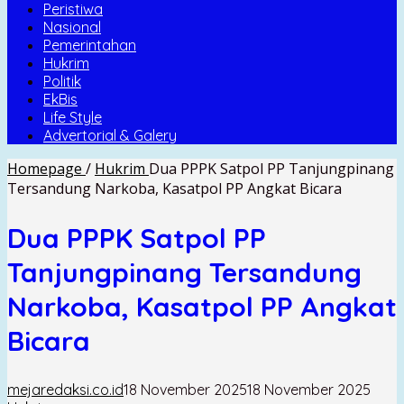
Peristiwa
Nasional
Pemerintahan
Hukrim
Politik
EkBis
Life Style
Advertorial & Galery
Homepage
/
Hukrim
Dua PPPK Satpol PP Tanjungpinang
Tersandung Narkoba, Kasatpol PP Angkat Bicara
Dua PPPK Satpol PP
Tanjungpinang Tersandung
Narkoba, Kasatpol PP Angkat
Bicara
mejaredaksi.co.id
18 November 2025
18 November 2025