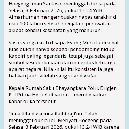
i
Hoegeng Iman Santoso, meninggal dunia pada
a
Selasa, 3 Februari 2026, pukul 13.24 WIB.
d
Almarhumah mengembuskan napas terakhir di
i
usia 100 tahun setelah menjalani perawatan
1
akibat kondisi kesehatan yang menurun.
0
0
Sosok yang akrab disapa Eyang Meri itu dikenal
T
a
luas bukan hanya sebagai pendamping hidup
h
Kapolri paling legendaris, tetapi juga sebagai
u
simbol kesederhanaan dan integritas keluarga
n
aparat negara. Nilai-nilai itu konsisten ia jaga,
,
bahkan jauh setelah sang suami wafat.
I
n
Kepala Rumah Sakit Bhayangkara Polri, Brigjen
d
Pol Prima Heru Yulihartono, membenarkan
o
n
kabar duka tersebut.
e
s
“Inna lillahi wa inna ilaihi raji’un. Telah
i
meninggal dunia Ibu Meriyati Hoegeng pada
a
Selasa, 3 Februari 2026, pukul 13.24 WIB karena
K