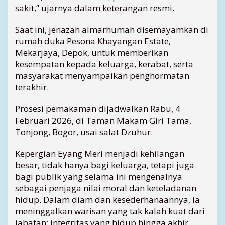
sakit,” ujarnya dalam keterangan resmi.
e
h
Saat ini, jenazah almarhumah disemayamkan di
i
rumah duka Pesona Khayangan Estate,
l
a
Mekarjaya, Depok, untuk memberikan
n
kesempatan kepada keluarga, kerabat, serta
g
masyarakat menyampaikan penghormatan
a
terakhir.
n
T
Prosesi pemakaman dijadwalkan Rabu, 4
e
Februari 2026, di Taman Makam Giri Tama,
l
a
Tonjong, Bogor, usai salat Dzuhur.
d
a
Kepergian Eyang Meri menjadi kehilangan
n
besar, tidak hanya bagi keluarga, tetapi juga
K
bagi publik yang selama ini mengenalnya
e
sebagai penjaga nilai moral dan keteladanan
s
hidup. Dalam diam dan kesederhanaannya, ia
e
meninggalkan warisan yang tak kalah kuat dari
d
e
jabatan: integritas yang hidup hingga akhir