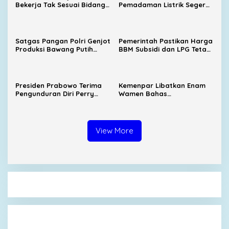
Bekerja Tak Sesuai Bidang,
Pemadaman Listrik Segera
Menaker Dorong Kampus
Dituntaskan, Harga BBM
Dekat dengan Industri
Subsidi Tetap
Dipertahankan
Satgas Pangan Polri Genjot
Pemerintah Pastikan Harga
Produksi Bawang Putih
BBM Subsidi dan LPG Tetap
Nasional, Sembalun Jadi
Stabil
Sentra Andalan
Presiden Prabowo Terima
Kemenpar Libatkan Enam
Pengunduran Diri Perry
Wamen Bahas
Warjiyo dari Bank
Pengembangan KEK
Indonesia
Samota
View More