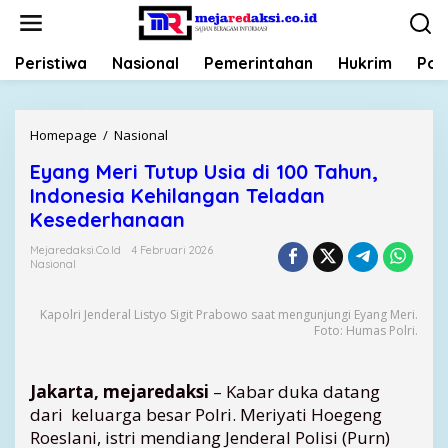
L
e
w
Peristiwa
Nasional
Pemerintahan
Hukrim
Poli
a
t
i
k
Homepage
/
Nasional
E
e
y
k
Eyang Meri Tutup Usia di 100 Tahun,
a
o
Indonesia Kehilangan Teladan
n
n
g
Kesederhanaan
t
M
e
Mejaredaksi.co.id
4 Februari 2026
e
Nasional
n
r
i
Kapolri Jenderal Listyo Sigit Prabowo saat mengunjungi Eyang Meri.
T
Foto: Humas Polri.
u
t
u
Jakarta, mejaredaksi
– Kabar duka datang
p
dari keluarga besar Polri. Meriyati Hoegeng
U
Roeslani, istri mendiang Jenderal Polisi (Purn)
s