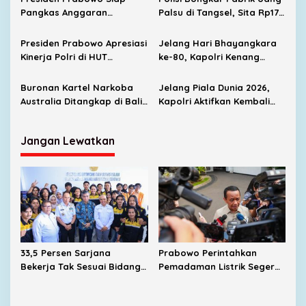
Dokumen Palsu
Pangkas Anggaran
Palsu di Tangsel, Sita Rp170
Pertahanan Demi Hapus
Juta
Kemiskinan dan Kelaparan
Presiden Prabowo Apresiasi
Jelang Hari Bhayangkara
Kinerja Polri di HUT
ke-80, Kapolri Kenang
Bhayangkara ke-80, Minta
Warisan Nilai Para Presiden
Terus Bertransformasi
RI
Buronan Kartel Narkoba
Jelang Piala Dunia 2026,
Layani Masyarakat
Australia Ditangkap di Bali
Kapolri Aktifkan Kembali
Saat Hendak Kabur Naik
Satgas Anti-Mafia Bola
Jet Pribadi
Jangan Lewatkan
33,5 Persen Sarjana
Prabowo Perintahkan
Bekerja Tak Sesuai Bidang,
Pemadaman Listrik Segera
Menaker Dorong Kampus
Dituntaskan, Harga BBM
Dekat dengan Industri
Subsidi Tetap