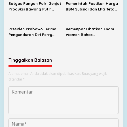
Dipertahankan
Satgas Pangan Polri Genjot
Pemerintah Pastikan Harga
Produksi Bawang Putih
BBM Subsidi dan LPG Tetap
Nasional, Sembalun Jadi
Stabil
Sentra Andalan
Presiden Prabowo Terima
Kemenpar Libatkan Enam
Pengunduran Diri Perry
Wamen Bahas
Warjiyo dari Bank
Pengembangan KEK
Indonesia
Samota
Tinggalkan Balasan
Alamat email Anda tidak akan dipublikasikan.
Ruas yang wajib
ditandai
*