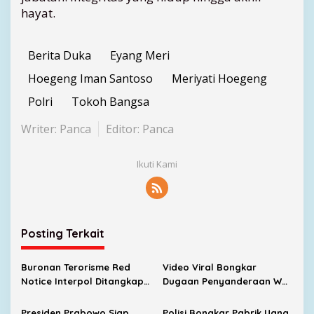
r
hayat.
h
a
n
Berita Duka
Eyang Meri
a
Hoegeng Iman Santoso
Meriyati Hoegeng
a
n
Polri
Tokoh Bangsa
Writer: Panca
Editor: Panca
Ikuti Kami
Posting Terkait
Buronan Terorisme Red
Video Viral Bongkar
Notice Interpol Ditangkap
Dugaan Penyanderaan WNI
di Indonesia, Polri Sita 3
di Myanmar, Korban Asal
Paspor Termasuk 2
Tanjungpinang
Presiden Prabowo Siap
Polisi Bongkar Pabrik Uang