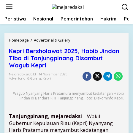
L
e
w
Peristiwa
Nasional
Pemerintahan
Hukrim
Poli
a
t
i
k
Homepage
/
Advertorial & Galery
K
e
e
k
Kepri Bersholawat 2025, Habib Jindan
p
o
Tiba di Tanjungpinang Disambut
r
n
i
Wagub Kepri
t
B
e
Mejaredaksi.co.id
14 November 2025
e
Advertorial & Galery
,
Kepri
n
r
s
Wagub Nyanyang Haris Pratamura menyambut kedatangan Habib
h
Jindan di Bandara RHF Tanjungpinang. Foto: Diskominfo Kepri.
o
l
a
Tanjungpinang, mejaredaksi
– Wakil
w
Gubernur Kepulauan Riau (Kepri) Nyanyang
a
Haris Pratamura menyambut kedatangan
t