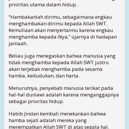
prioritas utama dalam hidup.
a
n
“Hambakanlah dirimu, sebagaimana engkau
j
menghambakan dirimu kepada Allah SWT.
u
n
Kemuliaan akan menyertaimu karena engkau
g
menghamba kepada-Nya,” ujarnya di hadapan
p
jamaah.
i
n
Beliau juga menegaskan bahwa manusia yang
a
tidak menghamba kepada Allah SWT justru
n
akan terjebak menghamba pada sesama
g
D
hamba, kedudukan, dan harta.
i
s
Menurutnya, penyebab manusia terikat pada
a
hal-hal duniawi adalah karena menganggapnya
m
sebagai prioritas hidup.
b
u
Habib Jindan kembali menekankan bahwa
t
hamba sejati adalah mereka yang
W
menempatkan Allah SWT di atas segala hal.
a