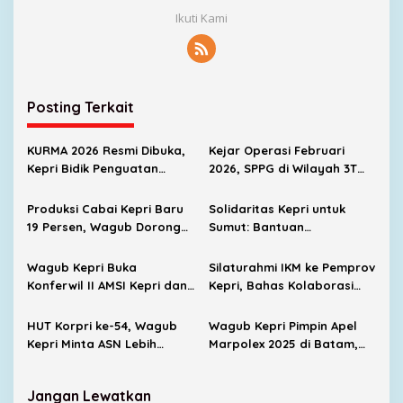
Ikuti Kami
Posting Terkait
KURMA 2026 Resmi Dibuka,
Kejar Operasi Februari
Kepri Bidik Penguatan
2026, SPPG di Wilayah 3T
UMKM dan Pariwisata Halal
Kepri Capai 85 Persen
Produksi Cabai Kepri Baru
Solidaritas Kepri untuk
19 Persen, Wagub Dorong
Sumut: Bantuan
Gerakan Tanam Cabai
Kemanusiaan Rp1,153 Miliar
Lokal
Diserahkan
Wagub Kepri Buka
Silaturahmi IKM ke Pemprov
Konferwil II AMSI Kepri dan
Kepri, Bahas Kolaborasi
Bahas Teknologi AI
dan Bantuan untuk
Sumatera
HUT Korpri ke-54, Wagub
Wagub Kepri Pimpin Apel
Kepri Minta ASN Lebih
Marpolex 2025 di Batam,
Inovatif dan Berintegritas
Tegaskan Pentingnya
Kesiapsiagaan Hadapi
Jangan Lewatkan
Tumpahan Minyak