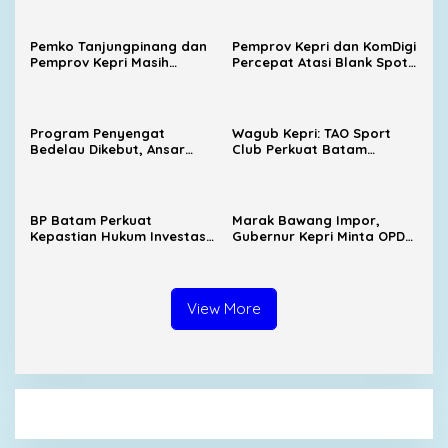
Pemko Tanjungpinang dan
Pemprov Kepri dan KomDigi
Pemprov Kepri Masih
Percepat Atasi Blank Spot,
Menunggu Tambahan TKD
Enam BTS Baru Siap
dari Pemerintah Pusat
Dibangun
Program Penyengat
Wagub Kepri: TAO Sport
Bedelau Dikebut, Ansar
Club Perkuat Batam
Targetkan Wisata Sejarah
sebagai Destinasi Sport
Bertaraf Nasional
Tourism
BP Batam Perkuat
Marak Bawang Impor,
Kepastian Hukum Investasi,
Gubernur Kepri Minta OPD
Dukung Penataan Ruang
Cari Solusi Distribusi
Laut dan Pertanahan
View More