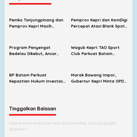
Pemko Tanjungpinang dan
Pemprov Kepri dan KomDigi
Pemprov Kepri Masih
Percepat Atasi Blank Spot,
Menunggu Tambahan TKD
Enam BTS Baru Siap
dari Pemerintah Pusat
Dibangun
Program Penyengat
Wagub Kepri: TAO Sport
Bedelau Dikebut, Ansar
Club Perkuat Batam
Targetkan Wisata Sejarah
sebagai Destinasi Sport
Bertaraf Nasional
Tourism
BP Batam Perkuat
Marak Bawang Impor,
Kepastian Hukum Investasi,
Gubernur Kepri Minta OPD
Dukung Penataan Ruang
Cari Solusi Distribusi
Laut dan Pertanahan
Tinggalkan Balasan
Alamat email Anda tidak akan dipublikasikan.
Ruas yang wajib
ditandai
*