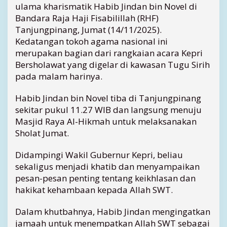
2
ulama kharismatik Habib Jindan bin Novel di
0
Bandara Raja Haji Fisabilillah (RHF)
2
Tanjungpinang, Jumat (14/11/2025).
5
Kedatangan tokoh agama nasional ini
,
merupakan bagian dari rangkaian acara Kepri
H
Bersholawat yang digelar di kawasan Tugu Sirih
a
b
pada malam harinya.
i
b
Habib Jindan bin Novel tiba di Tanjungpinang
J
sekitar pukul 11.27 WIB dan langsung menuju
i
Masjid Raya Al-Hikmah untuk melaksanakan
n
Sholat Jumat.
d
a
Didampingi Wakil Gubernur Kepri, beliau
n
sekaligus menjadi khatib dan menyampaikan
T
i
pesan-pesan penting tentang keikhlasan dan
b
hakikat kehambaan kepada Allah SWT.
a
d
Dalam khutbahnya, Habib Jindan mengingatkan
i
jamaah untuk menempatkan Allah SWT sebagai
T