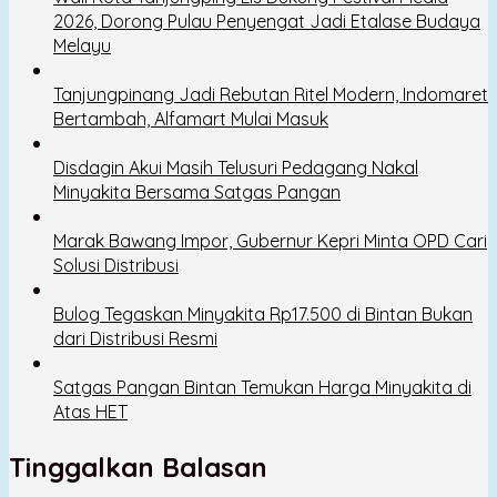
2026, Dorong Pulau Penyengat Jadi Etalase Budaya
Melayu
Tanjungpinang Jadi Rebutan Ritel Modern, Indomaret
Bertambah, Alfamart Mulai Masuk
Disdagin Akui Masih Telusuri Pedagang Nakal
Minyakita Bersama Satgas Pangan
Marak Bawang Impor, Gubernur Kepri Minta OPD Cari
Solusi Distribusi
Bulog Tegaskan Minyakita Rp17.500 di Bintan Bukan
dari Distribusi Resmi
Satgas Pangan Bintan Temukan Harga Minyakita di
Atas HET
Tinggalkan Balasan