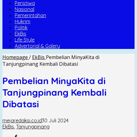
Peristiwa
Nasional
Pemerintahan
Hukrim
Politik
EkBis
Life Style
Advertorial & Galery
Homepage
/
EkBis
Pembelian MinyaKita di
Tanjungpinang Kembali Dibatasi
Pembelian MinyaKita di
Tanjungpinang Kembali
Dibatasi
mejaredaksi.co.id
30 Juli 2024
EkBis
,
Tanjungpinang