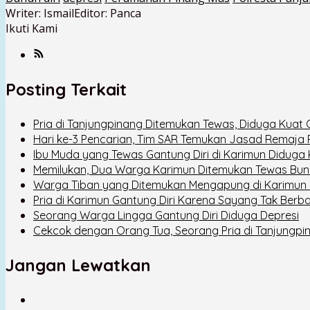
Writer: Ismail
Editor: Panca
Ikuti Kami
Posting Terkait
Pria di Tanjungpinang Ditemukan Tewas, Diduga Kuat Ga
Hari ke-3 Pencarian, Tim SAR Temukan Jasad Remaja Pu
Ibu Muda yang Tewas Gantung Diri di Karimun Diduga
Memilukan, Dua Warga Karimun Ditemukan Tewas Bunu
Warga Tiban yang Ditemukan Mengapung di Karimun D
Pria di Karimun Gantung Diri Karena Sayang Tak Berba
Seorang Warga Lingga Gantung Diri Diduga Depresi
Cekcok dengan Orang Tua, Seorang Pria di Tanjungpi
Jangan Lewatkan