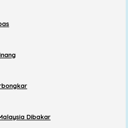
bas
inang
erbongkar
Malaysia Dibakar