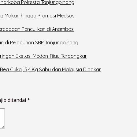
snarkoba Polresta Tanjungpinang
rung Makan hingga Promosi Medsos
Percobaan Penculikan di Anambas
n di Pelabuhan SBP Tanjungpinang
ingan Ekstasi Medan-Riau Terbongkar
ea Cukai, 3,4 Kg Sabu dari Malaysia Dibakar
jib ditandai
*