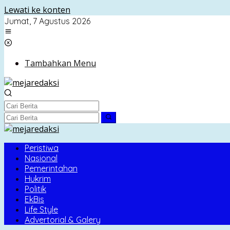
Lewati ke konten
Jumat, 7 Agustus 2026
Tambahkan Menu
Peristiwa
Nasional
Pemerintahan
Hukrim
Politik
EkBis
Life Style
Advertorial & Galery