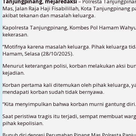
Tanjungpinang, mejaredaksi
– Polresta Tanjungpinan
Mas, Jalan Raja Haji Fisabilillah, Kota Tanjungpinang 
akibat tekanan dan masalah keluarga.
Kapolresta Tanjungpinang, Kombes Pol Hamam Wahyudi
kekerasan.
“Motifnya karena masalah keluarga. Pihak keluarga t
Hamam, Selasa (28/10/2025).
Menurut keterangan polisi, korban melakukan aksi bun
kejadian.
Korban pertama kali ditemukan oleh pihak keluarga, y
mendapati korban sudah tidak bernyawa.
“Kita menyimpulkan bahwa korban murni gantung diri.
Saat peristiwa tragis itu terjadi, sempat membuat war
pihak kepolisian.
Bunuh diri
depresi
Perumahan Pinang Mas
Polresta Panj