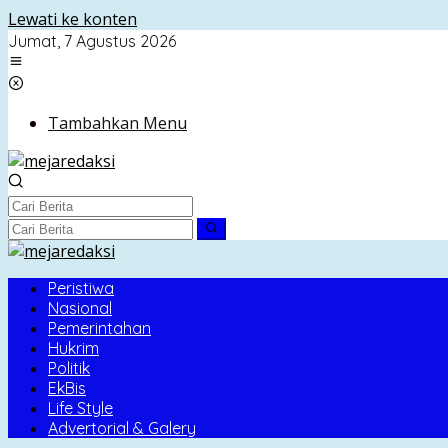
Lewati ke konten
Jumat, 7 Agustus 2026
Tambahkan Menu
Peristiwa
Nasional
Pemerintahan
Hukrim
Politik
EkBis
Life Style
Advertorial & Galery