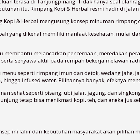
t kian terasa di Tanjungpinang. Tidak hanya soal olah
utuhan itu, Rimpang Kopi & Herbal resmi hadir di Jalan 
Kopi & Herbal mengusung konsep minuman rimpang da
ah yang dikenal memiliki manfaat kesehatan, mulai d
membantu melancarkan pencernaan, meredakan peradang
n, serta senyawa aktif pada rempah bekerja melawan ra
menu seperti rimpang imun dan detok, wedang jahe, jah
la, hingga infused water. Pilihannya banyak, efeknya me
 sehat seperti pisang, ubi jalar, jagung, dan singkong 
unjung tetap bisa menikmati kopi, teh, dan aneka jus seb
nsep ini lahir dari kebutuhan masyarakat akan pilihan