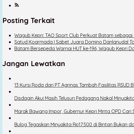
Posting Terkait
Wagub Kepri: TAO Sport Club Perkuat Batam sebagai D
Satud Koarmada I Sabet Juara Domino Danlanudal T
Batam Bersepeda Warnai HUT ke-196, Wagub Kepri D
Jangan Lewatkan
13 Kursi Roda dari PT Agrinas Tambah Fasilitas RSUD B
Disdagin Akui Masih Telusuri Pedagang Nakal Minyak
Marak Bawang Impor, Gubernur Kepri Minta OPD Cari So
Bulog Tegaskan Minyakita Rp17.500 di Bintan Bukan dar