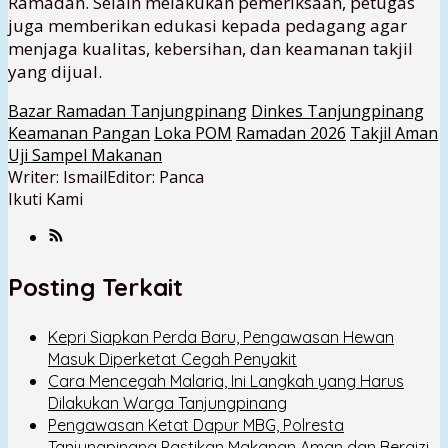
Ramadan. Selain melakukan pemeriksaan, petugas
juga memberikan edukasi kepada pedagang agar
menjaga kualitas, kebersihan, dan keamanan takjil
yang dijual.
Bazar Ramadan Tanjungpinang
Dinkes Tanjungpinang
Keamanan Pangan
Loka POM
Ramadan 2026
Takjil Aman
Uji Sampel Makanan
Writer: Ismail
Editor: Panca
Ikuti Kami
Posting Terkait
Kepri Siapkan Perda Baru, Pengawasan Hewan
Masuk Diperketat Cegah Penyakit
Cara Mencegah Malaria, Ini Langkah yang Harus
Dilakukan Warga Tanjungpinang
Pengawasan Ketat Dapur MBG, Polresta
Tanjungpinang Pastikan Makanan Aman dan Bergizi