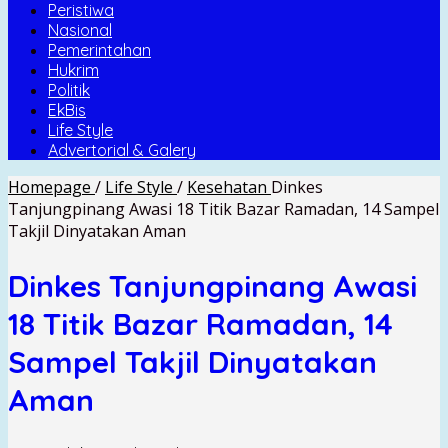
Peristiwa
Nasional
Pemerintahan
Hukrim
Politik
EkBis
Life Style
Advertorial & Galery
Homepage
/
Life Style
/
Kesehatan
Dinkes
Tanjungpinang Awasi 18 Titik Bazar Ramadan, 14 Sampel
Takjil Dinyatakan Aman
Dinkes Tanjungpinang Awasi
18 Titik Bazar Ramadan, 14
Sampel Takjil Dinyatakan
Aman