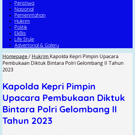
Peristiwa
Nasional
Pemerintahan
Hukrim
Politik
EkBis
Life Style
Advertorial & Galery
Homepage
/
Hukrim
Kapolda Kepri Pimpin Upacara
Pembukaan Diktuk Bintara Polri Gelombang II Tahun
2023
Kapolda Kepri Pimpin
Upacara Pembukaan Diktuk
Bintara Polri Gelombang II
Tahun 2023