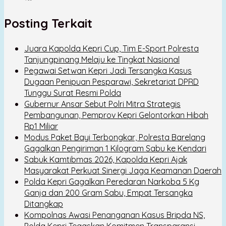
Posting Terkait
Juara Kapolda Kepri Cup, Tim E-Sport Polresta
Tanjungpinang Melaju ke Tingkat Nasional
Pegawai Setwan Kepri Jadi Tersangka Kasus
Dugaan Penipuan Pesparawi, Sekretariat DPRD
Tunggu Surat Resmi Polda
Gubernur Ansar Sebut Polri Mitra Strategis
Pembangunan, Pemprov Kepri Gelontorkan Hibah
Rp1 Miliar
Modus Paket Bayi Terbongkar, Polresta Barelang
Gagalkan Pengiriman 1 Kilogram Sabu ke Kendari
Sabuk Kamtibmas 2026, Kapolda Kepri Ajak
Masyarakat Perkuat Sinergi Jaga Keamanan Daerah
Polda Kepri Gagalkan Peredaran Narkoba 5 Kg
Ganja dan 200 Gram Sabu, Empat Tersangka
Ditangkap
Kompolnas Awasi Penanganan Kasus Bripda NS,
Polda Kepri Tegaskan Komitmen Transparansi