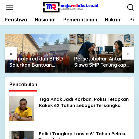
L
e
w
Peristiwa
Nasional
Pemerintahan
Hukrim
Poli
a
t
i
k
e
k
«
»
o
Satpolairud dan BPBD
Persetubuhan Antar
n
Salurkan Bantuan
Siswa SMP Terungkap
t
untuk Korban
dari Curhat Korban,
e
Pompong Terbalik di
UPTD PPA Ingatkan
n
Kampung Bugis
Orang Tua Jangan
Pencabulan
Takut Melapor
Tiga Anak Jadi Korban, Polisi Tetapkan
Kakek 62 Tahun sebagai Tersangka
Polisi Tangkap Lansia 61 Tahun Pelaku