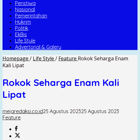
Peristiwa
Nasional
Pemerintahan
Hukrim
Politik
EkBis
Life Style
Advertorial & Galery
Homepage
/
Life Style
/
Feature
Rokok Seharga Enam
Kali Lipat
Rokok Seharga Enam Kali
Lipat
mejaredaksi.co.id
25 Agustus 2023
25 Agustus 2023
Feature